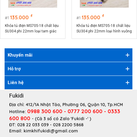
₫
₫
135.000
135.000
1
1
Khóa tủ điện MS705-18 chất liệu
Khóa tủ điện MS705-18 chất liệu
SU304 phi 22mm loại tam giác
SU304 phi 22mm loại hình vuông
Khuyến mãi
Hỗ trợ
Liên hệ
Fukidi
Địa chỉ:
412/1A Nhật Tảo, Phường 06, Quận 10, Tp.HCM
0988 300 600 - 0777 200 600 - 0333
Hotline:
600 800
- (Cả 3 số có Zalo 'Fukidi -' )
ĐT:
028 22 033 039 - 028 2200 5868
Email:
kimkhifukidi@gmail.com