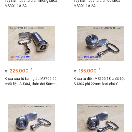
Tay nắm cửa tủ điện không khóa
Tay nắm cửa tủ điện có khóa
MS301-1A-2A
MS301-1A-2A
₫
₫
225.000
135.000
1
1
Khóa cửa tủ tam giác MS705-50
Khóa tủ điện MS705-18 chất liệu
chất liệu SU304, thân dài 50mm,
SU304 phi 22mm loại chữ S
phi 22mm