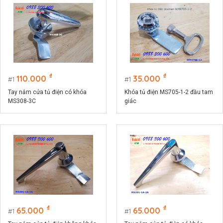
₫
₫
110.000
35.000
1
1
Tay nắm cửa tủ điện có khóa
Khóa tủ điện MS705-1-2 đầu tam
MS308-3C
giác
₫
₫
65.000
65.000
1
1