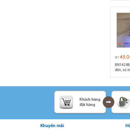
dòng điệ
45.
1
BN1624B 
đèn, vỏ i
đèn LED 
Khuyến mãi
Hỗ