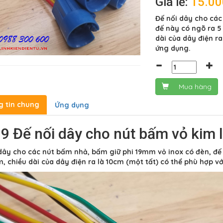
Giá lẻ:
15.0
Đế nối dây cho các
đế này có ngõ ra 5
dài của dây điện ra
ứng dụng.
Mua hàng
g tin chung
Ứng dụng
9 Đế nối dây cho nút bấm vỏ kim
dây cho các nút bấm nhả, bấm giữ phi 19mm vỏ inox có đèn, đế
, chiều dài của dây điện ra là 10cm (một tất) có thể phù hợp v