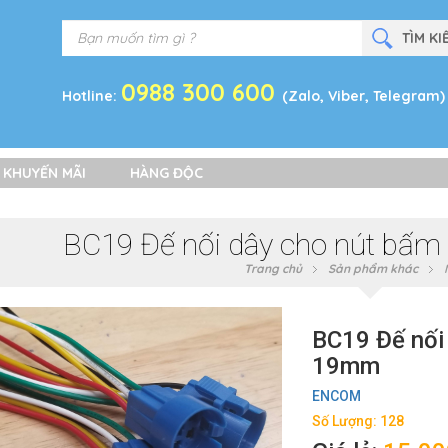
0988 300 600
Hotline:
(Zalo, Viber, Telegram)
 KHUYẾN MÃI
HÀNG ĐỘC
BC19 Đế nối dây cho nút bấm
Trang chủ
Sản phẩm khác
BC19 Đế nối 
19mm
ENCOM
Số Lượng: 128