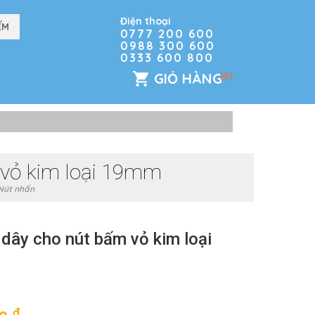
Điện thoại
0777 200 600
0988 300 600
0333 600 800
GIỎ HÀNG
(0)
 vỏ kim loại 19mm
Nút nhấn
dây cho nút bấm vỏ kim loại
đ