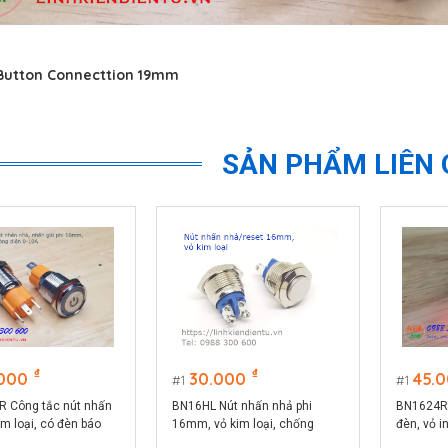
 Button Connecttion 19mm
SẢN PHẨM LIÊN
₫
₫
.000
30.000
45.
1
1
 Công tắc nút nhấn
BN16HL Nút nhấn nhả phi
BN1624R 
im loại, có đèn báo
16mm, vỏ kim loại, chống
đèn, vỏ i
i 16, điện áp 9-24V,
thấm nước, đầu nhô cao
đèn LED 