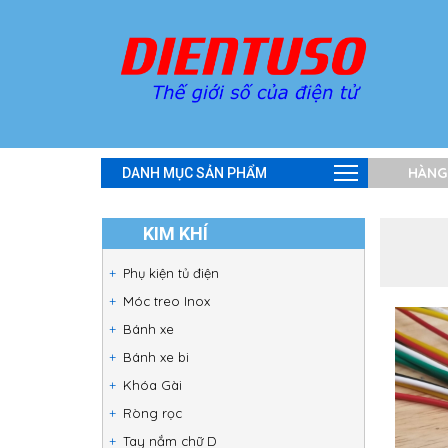
HÀNG
DANH MỤC SẢN PHẨM
KIM KHÍ
Phụ kiện tủ điện
Móc treo Inox
Bánh xe
Bánh xe bi
Khóa Gài
Ròng rọc
Tay nắm chữ D