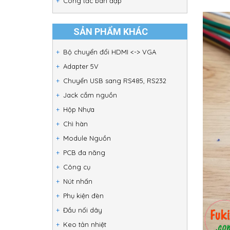
Công tắc bàn đạp
SẢN PHẨM KHÁC
Bộ chuyển đổi HDMI <-> VGA
Adapter 5V
Chuyển USB sang RS485, RS232
Jack cắm nguồn
Hộp Nhựa
Chì hàn
Module Nguồn
PCB đa năng
Công cụ
Nút nhấn
Phụ kiện đèn
Đầu nối dây
Keo tản nhiệt