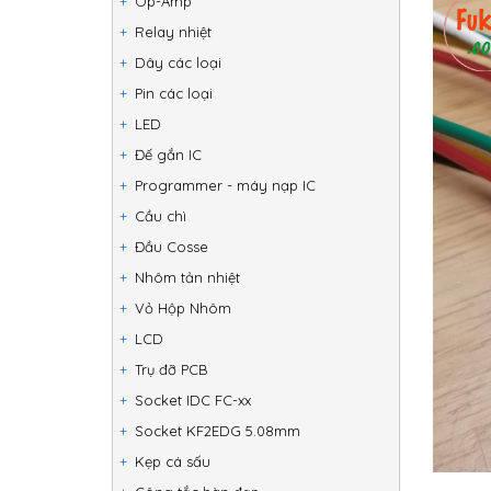
Op-Amp
Relay nhiệt
Dây các loại
Pin các loại
LED
Đế gắn IC
Programmer - máy nạp IC
Cầu chì
Đầu Cosse
Nhôm tản nhiệt
Vỏ Hộp Nhôm
LCD
Trụ đỡ PCB
Socket IDC FC-xx
Socket KF2EDG 5.08mm
Kẹp cá sấu