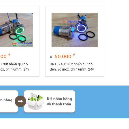
₫
₫
000
50.000
1
 Nút nhấn giữ có
BN1624LB Nút nhấn giữ có
nox, phi 16mm, 24v
đèn, vỏ inox, phi 16mm, 24v
màu xanh lá
đèn LED màu xanh lục