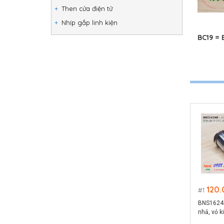
Then cửa điện tử
Nhíp gắp linh kiện
BC19 =
120
1
BNS1624R
nhả, vỏ k
màu đỏ ph