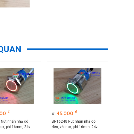
 QUAN
₫
₫
000
45.000
1
Nút nhấn nhả có
BN1624G Nút nhấn nhả có
nox, phi 16mm, 24v
đèn, vỏ inox, phi 16mm, 24v
màu đỏ
đèn LED màu xanh lá