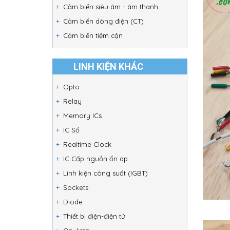
Cảm biến siêu âm - âm thanh
Cảm biến dòng điện (CT)
Cảm biến tiệm cận
LINH KIỆN KHÁC
Opto
Relay
Memory ICs
IC Số
Realtime Clock
IC Cấp nguồn ổn áp
Linh kiện công suất (IGBT)
Sockets
Diode
Thiết bị điện-điện tử