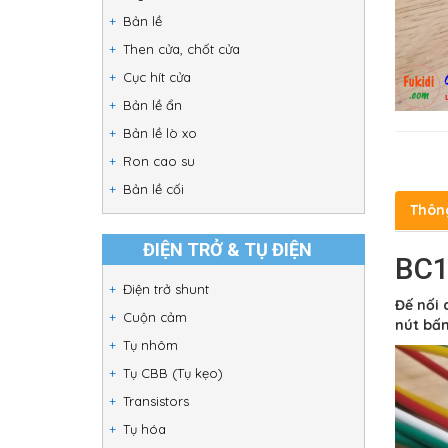
Bản lề
Then cửa, chốt cửa
Cục hít cửa
Bản lề ẩn
Bản lề lò xo
Ron cao su
Bản lề cối
Thôn
ĐIỆN TRỞ & TỤ ĐIỆN
BC1
Điện trở shunt
Đế nối 
Cuộn cảm
nút bấm
Tụ nhôm
Tụ CBB (Tụ kẹo)
Transistors
Tụ hóa