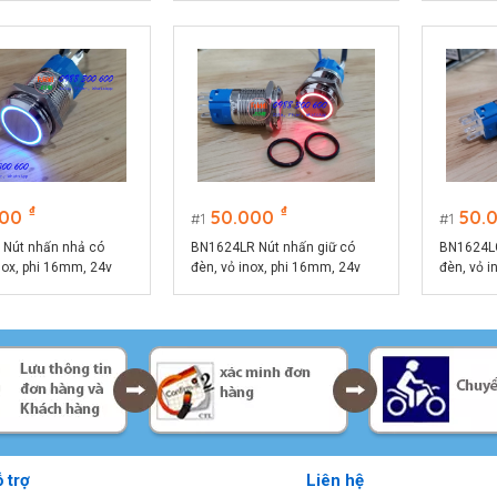
n 10A
₫
₫
000
50.000
50.
1
1
Nút nhấn nhả có
BN1624LR Nút nhấn giữ có
BN1624LG
nox, phi 16mm, 24v
đèn, vỏ inox, phi 16mm, 24v
đèn, vỏ i
màu xanh lục
đèn LED màu đỏ
đèn LED 
 trợ
Liên hệ