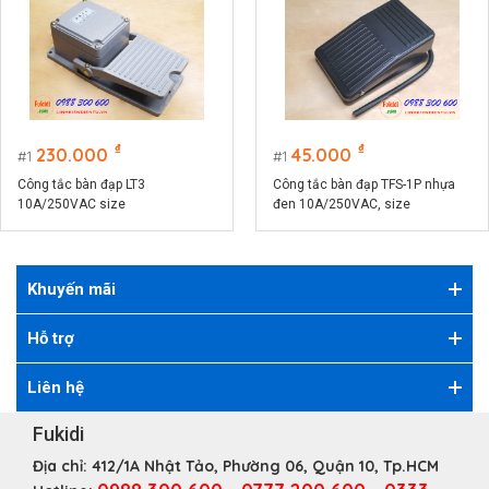
₫
₫
230.000
45.000
1
1
Công tắc bàn đạp LT3
Công tắc bàn đạp TFS-1P nhựa
10A/250VAC size
đen 10A/250VAC, size
198x98x78mm, vỏ nhôm nguyên
100x61mm
khối
Khuyến mãi
Hỗ trợ
Liên hệ
Fukidi
Địa chỉ:
412/1A Nhật Tảo, Phường 06, Quận 10, Tp.HCM