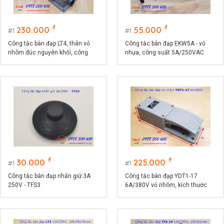
₫
₫
230.000
55.000
1
1
Công tắc bàn đạp LT4, thân vỏ
Công tắc bàn đạp EKW5A - vỏ
nhôm đúc nguyên khối, công
nhựa, công suất 5A/250VAC
suất 15A/380VAC
₫
₫
30.000
225.000
1
1
Công tắc bàn đạp nhấn giữ 3A
Công tắc bàn đạp YDT1-17
250V - TFS3
6A/380V vỏ nhôm, kích thước
206x70x55mm