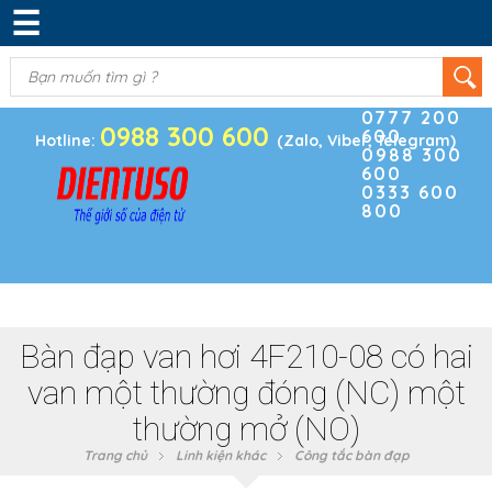
☰
DANH MỤC SẢN PHẨM
KIM KHÍ
(0)
Điện thoại
ĐIỆN TRỞ & TỤ ĐIỆN
0777 200
0988 300 600
600
BOARD PHÁT TRIỂN
Hotline:
(Zalo, Viber, Telegram)
0988 300
600
MODULE CẢM BIẾN
0333 600
800
LINH KIỆN KHÁC
SẢN PHẨM KHÁC
Bàn đạp van hơi 4F210-08 có hai
van một thường đóng (NC) một
thường mở (NO)
Trang chủ
Linh kiện khác
Công tắc bàn đạp