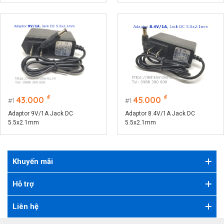
₫
₫
43.000
45.000
1
1
Adaptor 9V/1A Jack DC
Adaptor 8.4V/1A Jack DC
5.5x2.1mm
5.5x2.1mm
Khuyến mãi
Hỗ trợ
Liên hệ