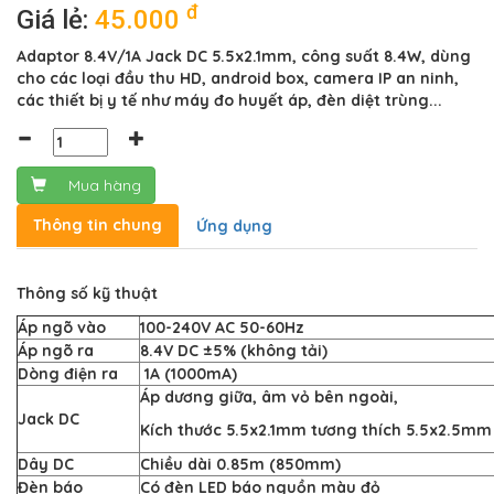
đ
Giá lẻ:
45.000
Adaptor 8.4V/1A Jack DC 5.5x2.1mm, công suất 8.4W, dùng
cho các loại đầu thu HD, android box, camera IP an ninh,
các thiết bị y tế như máy đo huyết áp, đèn diệt trùng...
Mua hàng
Thông tin chung
Ứng dụng
Thông số kỹ thuật
Áp ngõ vào
100-240V AC 50-60Hz
Áp ngõ ra
8.4V DC ±5% (không tải)
Dòng điện ra
1A (1000mA)
Áp dương giữa, âm vỏ bên ngoài,
Jack DC
Kích thước 5.5x2.1mm tương thích 5.5x2.5mm
Dây DC
Chiều dài 0.85m (850mm)
Đèn báo
Có đèn LED báo nguồn màu đỏ