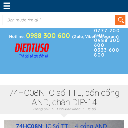
☰
DANH MỤC SẢN PHẨM
KIM KHÍ
(0)
Điện thoại
ĐIỆN TRỞ & TỤ ĐIỆN
0777 200
0988 300 600
600
BOARD PHÁT TRIỂN
Hotline:
(Zalo, Viber, Telegram)
0988 300
600
MODULE CẢM BIẾN
0333 600
800
LINH KIỆN KHÁC
SẢN PHẨM KHÁC
74HC08N IC số TTL, bốn cổng
AND, chân DIP-14
Trang chủ
Linh kiện khác
IC Số