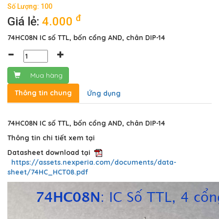
Số Lượng: 100
đ
Giá lẻ:
4.000
74HC08N IC số TTL, bốn cổng AND, chân DIP-14
Mua hàng
Thông tin chung
Ứng dụng
74HC08N IC số TTL, bốn cổng AND, chân DIP-14
Thông tin chi tiết xem tại
Datasheet download tại
https://assets.nexperia.com/documents/data-
sheet/74HC_HCT08.pdf