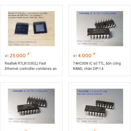
₫
₫
25.000
4.000
1
1
Realtek RTL8103E(L) Fast
74HC00N IC số TTL, bốn cổng
Ethernet controller combines an
NAND, chân DIP-14
IEEE 802.3 10/100Base-T
compliant Media Access
Controller (MAC)