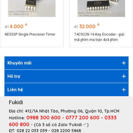
₫
₫
4.000
32.000
1
1
NE555P Single Precision Timer
74C922N 16-Key Encoder - giải
mã phím ma trận 4x4 phím
Khuyến mãi
Hỗ trợ
Liên hệ
Fukidi
Địa chỉ:
412/1A Nhật Tảo, Phường 06, Quận 10, Tp.HCM
0988 300 600 - 0777 200 600 - 0333
Hotline:
600 800
- (Cả 3 số có Zalo 'Fukidi -' )
ĐT:
028 22 033 039 - 028 2200 5868