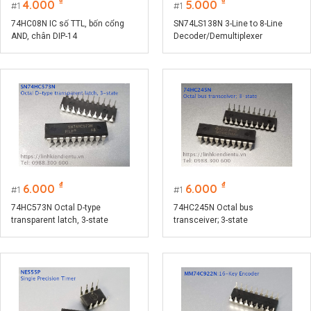
₫
₫
4.000
5.000
1
1
74HC08N IC số TTL, bốn cổng
SN74LS138N 3-Line to 8-Line
AND, chân DIP-14
Decoder/Demultiplexer
₫
₫
6.000
6.000
1
1
74HC573N Octal D-type
74HC245N Octal bus
transparent latch, 3-state
transceiver; 3-state