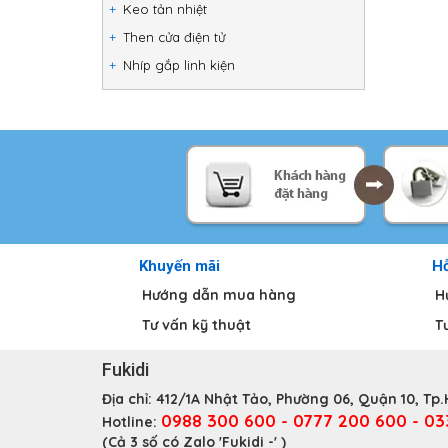
Keo tản nhiệt
Then cửa điện tử
Nhíp gắp linh kiện
Khuyến mãi
Hỗ
Hướng dẫn mua hàng
H
Tư vấn kỹ thuật
T
Fukidi
Địa chỉ:
412/1A Nhật Tảo, Phường 06, Quận 10, Tp
0988 300 600 - 0777 200 600 - 0
Hotline:
(Cả 3 số có Zalo 'Fukidi -' )