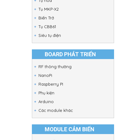
Tụ hóa
Tụ MKP-X2
Biến Trở
Tụ CBB61
Siêu tụ điện
BOARD PHÁT TRIỂN
RF thông thường
NanoPi
Raspberry PI
Phụ kiện
Arduino
Các module khác
MODULE CẢM BIẾN