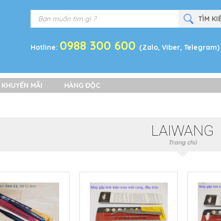
0988 300 600
Hotline:
(Zalo, Viber, Telegram)
 KHUYẾN MÃI
HÀNG ĐỘC
LAIWANG
Trang chủ