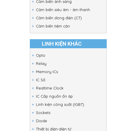
Cảm biến ánh sáng
Cảm biến siêu âm - âm thanh
Cảm biến dòng điện (CT)
Cảm biến tiệm cận
LINH KIỆN KHÁC
Opto
Relay
Memory ICs
IC Số
Realtime Clock
IC Cấp nguồn ổn áp
Linh kiện công suất (IGBT)
Sockets
Diode
Thiết bị điện-điện tử