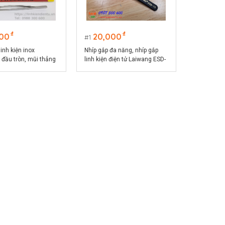
₫
₫
000
20,000
1
linh kiện inox
Nhíp gắp đa năng, nhíp gắp
đầu tròn, mũi thẳng
linh kiện điện tử Laiwang ESD-
mm
15 đầu nhọn và cong