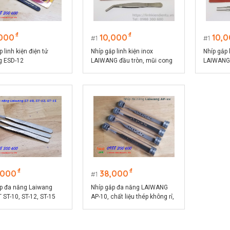
₫
₫
,000
10,000
10,
1
1
 linh kiện điện tử
Nhíp gắp linh kiện inox
Nhíp gắp 
g ESD-12
LAIWANG đầu tròn, mũi cong
LAIWANG 
dài 120mm
dài 120
₫
₫
,000
38,000
1
p đa năng Laiwang
Nhíp gắp đa năng LAIWANG
 ST-10, ST-12, ST-15
AP-10, chất liệu thép không rỉ,
thân có lỗ giảm nhiệt