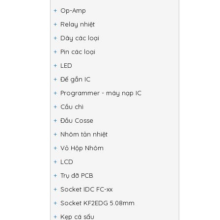
Op-Amp
Relay nhiệt
Dây các loại
Pin các loại
LED
Đế gắn IC
Programmer - máy nạp IC
Cầu chì
Đầu Cosse
Nhôm tản nhiệt
Vỏ Hộp Nhôm
LCD
Trụ đỡ PCB
Socket IDC FC-xx
Socket KF2EDG 5.08mm
Kẹp cá sấu