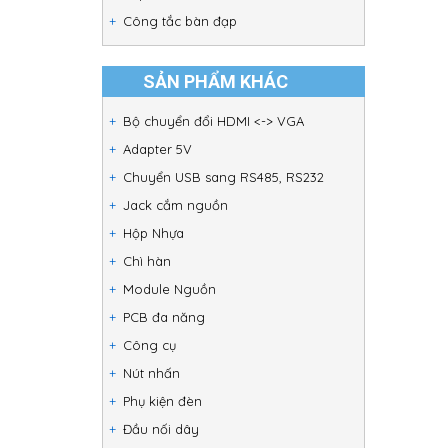
Công tắc bàn đạp
SẢN PHẨM KHÁC
Bộ chuyển đổi HDMI <-> VGA
Adapter 5V
Chuyển USB sang RS485, RS232
Jack cắm nguồn
Hộp Nhựa
Chì hàn
Module Nguồn
PCB đa năng
Công cụ
Nút nhấn
Phụ kiện đèn
Đầu nối dây