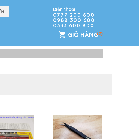
Điện thoại
0777 200 600
0988 300 600
0333 600 800
GIỎ HÀNG
(0)