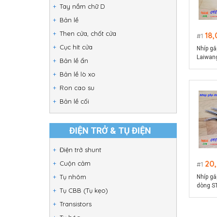
Tay nắm chữ D
Bản lề
Then cửa, chốt cửa
18
1
Cục hít cửa
Nhíp gắp
Laiwan
Bản lề ẩn
Bản lề lò xo
Ron cao su
Bản lề cối
ĐIỆN TRỞ & TỤ ĐIỆN
Điện trở shunt
20
Cuộn cảm
1
Tụ nhôm
Nhíp gắ
dòng ST
Tụ CBB (Tụ kẹo)
Transistors