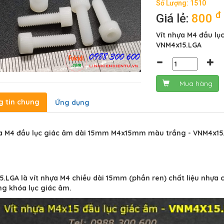
Số Lượng: 1510
đ
Giá lẻ:
800
Vít nhựa M4 đầu l
VNM4x15.LGA
Mua hàng
g tin chung
Ứng dụng
ựa M4 đầu lục giác âm dài 15mm M4x15mm màu trắng - VNM4x15
.LGA là vít nhựa M4 chiều dài 15mm (phần ren) chất liệu nhựa 
g khóa lục giác âm.