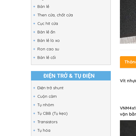
Bản lề
Then cửa, chốt cửa
Cục hít cửa
Bản lề ẩn
Bản lề lò xo
Ron cao su
Bản lề cối
Thôn
ĐIỆN TRỞ & TỤ ĐIỆN
Vít nh
Điện trở shunt
Cuộn cảm
Tụ nhôm
VNM4x15
Tụ CBB (Tụ kẹo)
vặn bằn
Transistors
Tụ hóa