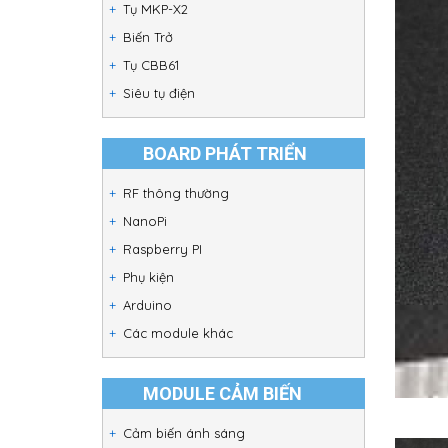
Tụ MKP-X2
Biến Trở
Tụ CBB61
Siêu tụ điện
BOARD PHÁT TRIỂN
RF thông thường
NanoPi
Raspberry PI
Phụ kiện
Arduino
Các module khác
MODULE CẢM BIẾN
Cảm biến ánh sáng