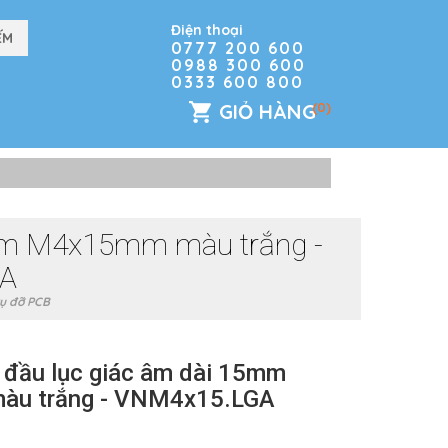
Điện thoại
0777 200 600
0988 300 600
0333 600 800
GIỎ HÀNG
(0)
5mm M4x15mm màu trắng -
A
ụ đỡ PCB
 đầu lục giác âm dài 15mm
u trắng - VNM4x15.LGA