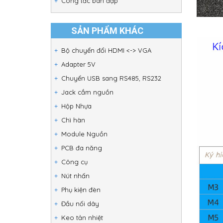
Công tắc bàn đạp
SẢN PHẨM KHÁC
Bộ chuyển đổi HDMI <-> VGA
Adapter 5V
Chuyển USB sang RS485, RS232
Jack cắm nguồn
Hộp Nhựa
Chì hàn
Module Nguồn
PCB đa năng
Công cụ
Nút nhấn
Phụ kiện đèn
Đầu nối dây
Keo tản nhiệt