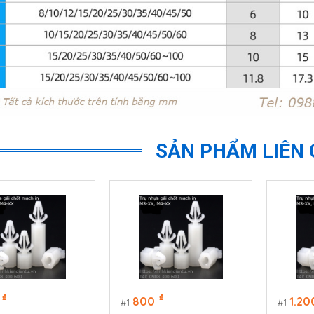
SẢN PHẨM LIÊN
₫
₫
800
1.20
1
1