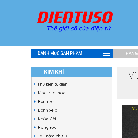
HÀNG
DANH MỤC SẢN PHẨM
KIM KHÍ
Ví
Phụ kiện tủ điện
Móc treo Inox
Bánh xe
Bánh xe bi
Khóa Gài
Ròng rọc
Tay nắm chữ D