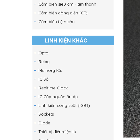
Cảm biến siêu âm - âm thanh
Cảm biến dòng điện (CT)
Cảm biến tiệm cận
LINH KIỆN KHÁC
Opto
Relay
Memory ICs
IC Số
Realtime Clock
IC Cấp nguồn ổn áp
Linh kiện công suất (IGBT)
Sockets
Diode
Thiết bị điện-điện tử