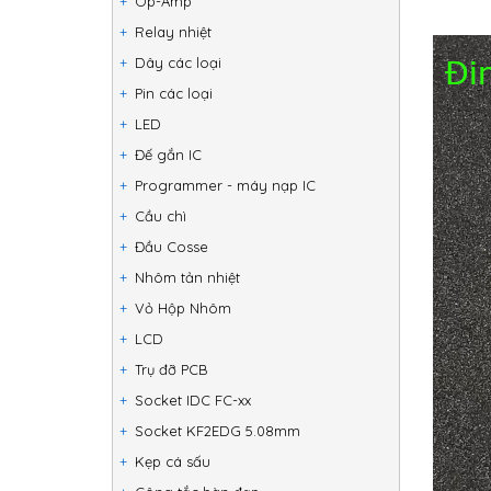
Op-Amp
Relay nhiệt
Dây các loại
Pin các loại
LED
Đế gắn IC
Programmer - máy nạp IC
Cầu chì
Đầu Cosse
Nhôm tản nhiệt
Vỏ Hộp Nhôm
LCD
Trụ đỡ PCB
Socket IDC FC-xx
Socket KF2EDG 5.08mm
Kẹp cá sấu