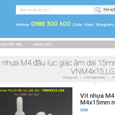
0988 300 600
Hotline:
(Zalo, Viber, Telegram)
 KHUYẾN MÃI
HÀNG ĐỘC
t nhựa M4 đầu lục giác âm dài 1
VNM4x15.LG
Trang chủ
Linh kiện khác
Tr
Vít nhựa M4
M4x15mm mà
OEM