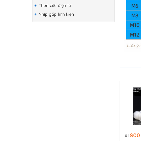
Then cửa điện tử
Nhíp gắp linh kiện
800
1