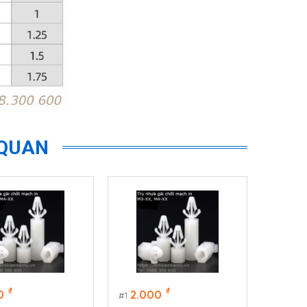
 QUAN
₫
₫
0
2.000
1