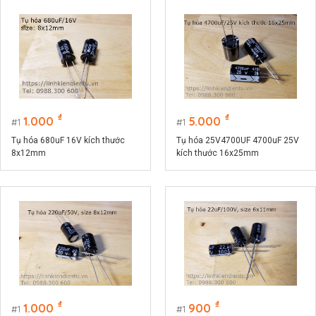
₫
₫
1.000
5.000
1
1
Tụ hóa 680uF 16V kích thước
Tụ hóa 25V4700UF 4700uF 25V
8x12mm
kích thước 16x25mm
₫
₫
1.000
900
1
1