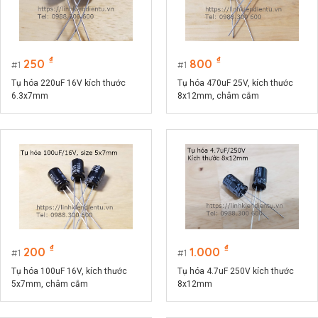
₫
₫
250
800
1
1
Tụ hóa 220uF 16V kích thước
Tụ hóa 470uF 25V, kích thước
6.3x7mm
8x12mm, châm cắm
₫
₫
200
1.000
1
1
Tụ hóa 100uF 16V, kích thước
Tụ hóa 4.7uF 250V kích thước
5x7mm, châm cắm
8x12mm