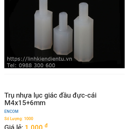
Trụ nhựa lục giác đầu đực-cái
M4x15+6mm
ENCOM
Số Lượng: 1000
đ
Giá lẻ:
1.000