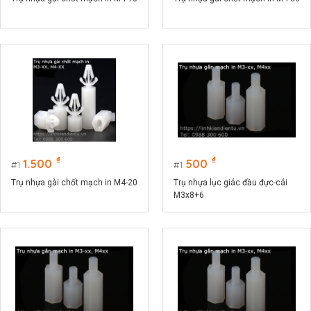
₫
₫
1.500
500
1
1
Trụ nhựa gài chốt mạch in M4-20
Trụ nhựa lục giác đầu đực-cái
M3x8+6