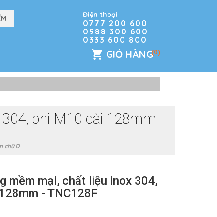
Điện thoại
0777 200 600
0988 300 600
0333 600 800
GIỎ HÀNG
(0)
 304, phi M10 dài 128mm -
m chữ D
 mềm mại, chất liệu inox 304,
i 128mm - TNC128F