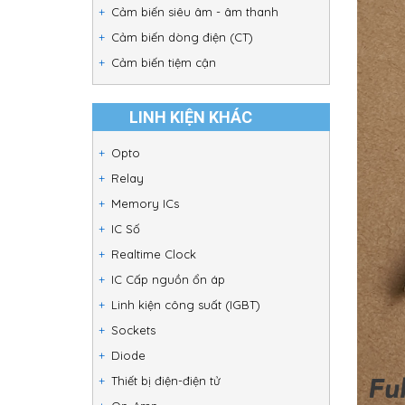
Cảm biến siêu âm - âm thanh
Cảm biến dòng điện (CT)
Cảm biến tiệm cận
LINH KIỆN KHÁC
Opto
Relay
Memory ICs
IC Số
Realtime Clock
IC Cấp nguồn ổn áp
Linh kiện công suất (IGBT)
Sockets
Diode
Thiết bị điện-điện tử