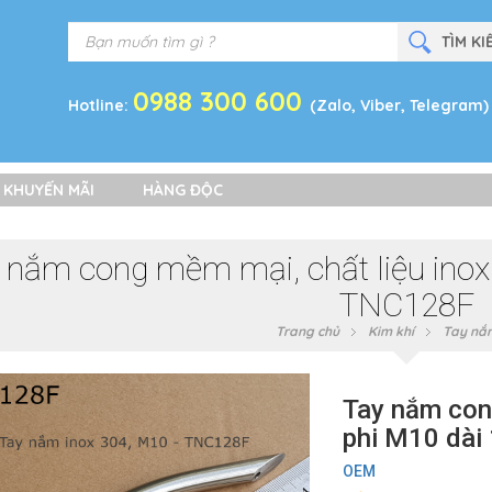
0988 300 600
Hotline:
(Zalo, Viber, Telegram)
 KHUYẾN MÃI
HÀNG ĐỘC
 nắm cong mềm mại, chất liệu inox
TNC128F
Trang chủ
Kim khí
Tay nắ
Tay nắm cong
phi M10 dà
OEM