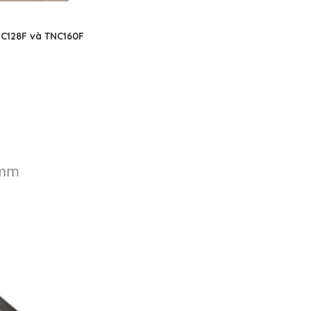
NC128F và TNC160F