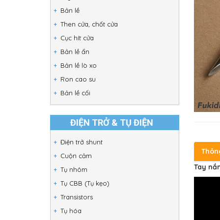
Bản lề
Then cửa, chốt cửa
Cục hít cửa
Bản lề ẩn
Bản lề lò xo
Ron cao su
Bản lề cối
ĐIỆN TRỞ & TỤ ĐIỆN
Điện trở shunt
Thôn
Cuộn cảm
Tay nắm
Tụ nhôm
Tụ CBB (Tụ kẹo)
Transistors
Tụ hóa