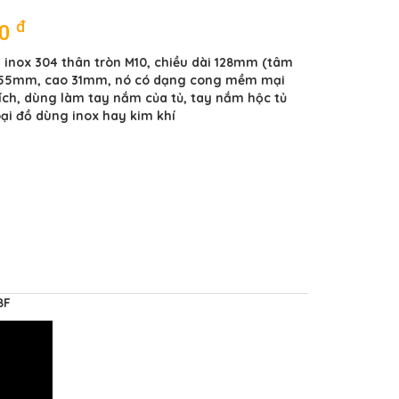
đ
00
 inox 304 thân tròn M10, chiều dài 128mm (tâm
i 155mm, cao 31mm, nó có dạng cong mềm mại
ích, dùng làm tay nắm của tủ, tay nắm hộc tủ
ại đồ dùng inox hay kim khí
8F