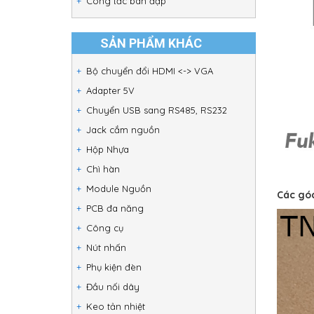
Công tắc bàn đạp
SẢN PHẨM KHÁC
Bộ chuyển đổi HDMI <-> VGA
Adapter 5V
Chuyển USB sang RS485, RS232
Jack cắm nguồn
Hộp Nhựa
Chì hàn
Module Nguồn
Các gó
PCB đa năng
Công cụ
Nút nhấn
Phụ kiện đèn
Đầu nối dây
Keo tản nhiệt