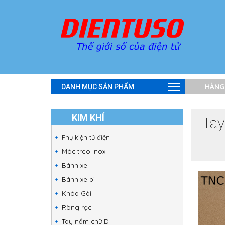
HÀNG
DANH MỤC SẢN PHẨM
KIM KHÍ
Tay
Phụ kiện tủ điện
Móc treo Inox
Bánh xe
Bánh xe bi
Khóa Gài
Ròng rọc
Tay nắm chữ D