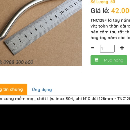
Số Lượng: 50
Giá lẻ:
42.0
TNC128F là tay nắm
vít) toàn thân dà
nên cầm tay rất th
hay tay nắm các lo
Mua hàng
g tin chung
Ứng dụng
 cong mềm mại, chất liệu inox 304, phi M10 dài 128mm - TNC12