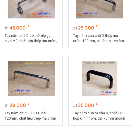
₫
₫
45.000
25.000
1
1
Tay nắm chữ D có thể xếp gọn,
Tay nắm cửa chữ D thép mạ
size M9, chất liệu thép mạ crôm,
crôm 100mm, phi 9mm, ren âm
dài 120mm HL9120T
LS511
₫
₫
28.000
25.000
1
1
Tay nắm chữ D LS511, dài
Tay nắm cửa tủ chữ D, chất liệu
120mm, chất liệu thép mạ crôm
hợp kim nhôm, dài 75mm model
cao cấp
HLA75