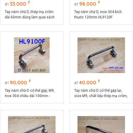
₫
₫
33.000
98.000
1
1
Tay nắm chữ D, thép mạ crôm
Tay nắm chữ D, inox 304 kích
dài 60mm dùng làm quai xách
thước 120mm HL9120F
hộp dụng cụ HL660F
₫
₫
90.000
40.000
1
1
Tay nắm chữ D có thể gập, M9,
Tay nắm chữ D có thể gập lại,
Inox 304 chiều dài 100mm -
size M9, chất liệu thép mạ crôm,
HL9100F
dài 100mm HL9100T