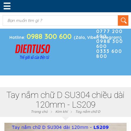
☰
DANH MỤC SẢN PHẨM
KIM KHÍ
(0)
Điện thoại
ĐIỆN TRỞ & TỤ ĐIỆN
0777 200
0988 300 600
600
BOARD PHÁT TRIỂN
Hotline:
(Zalo, Viber, Telegram)
0988 300
600
MODULE CẢM BIẾN
0333 600
800
LINH KIỆN KHÁC
SẢN PHẨM KHÁC
Tay nắm chữ D SU304 chiều dài
120mm - LS209
Trang chủ
Kim khí
Tay nắm chữ D