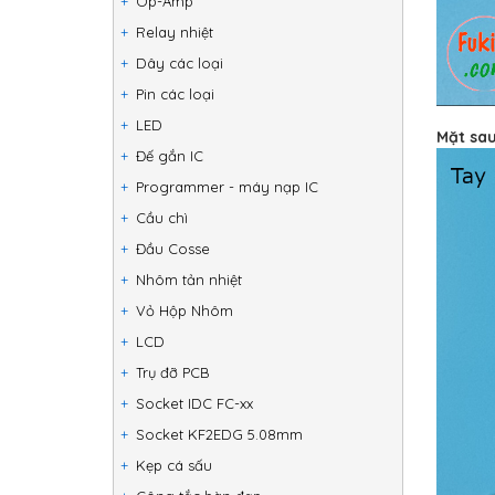
Op-Amp
Relay nhiệt
Dây các loại
Pin các loại
LED
Mặt sa
Đế gắn IC
Programmer - máy nạp IC
Cầu chì
Đầu Cosse
Nhôm tản nhiệt
Vỏ Hộp Nhôm
LCD
Trụ đỡ PCB
Socket IDC FC-xx
Socket KF2EDG 5.08mm
Kẹp cá sấu