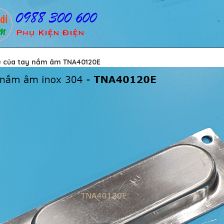
u của tay nắm âm TNA40120E