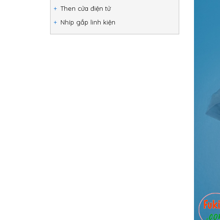
Then cửa điện tử
Nhíp gắp linh kiện