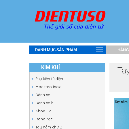
HÀNG
DANH MỤC SẢN PHẨM
KIM KHÍ
Ta
Phụ kiện tủ điện
Móc treo Inox
Bánh xe
Bánh xe bi
Khóa Gài
Ròng rọc
Tay nắm chữ D