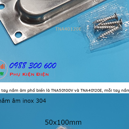
i tay nắm âm phổ biến là TNA50100V và TNA40120E, mỗi tay nắm