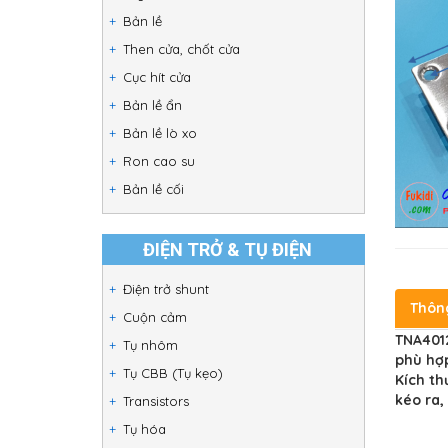
Bản lề
Then cửa, chốt cửa
Cục hít cửa
Bản lề ẩn
Bản lề lò xo
Ron cao su
Bản lề cối
ĐIỆN TRỞ & TỤ ĐIỆN
Điện trở shunt
Thôn
Cuộn cảm
TNA4012
Tụ nhôm
phù hợp
Tụ CBB (Tụ kẹo)
Kích t
kéo ra,
Transistors
Tụ hóa