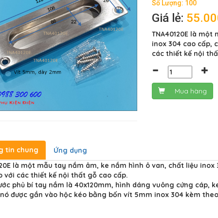
Số Lượng: 100
Giá lẻ:
55.0
TNA40120E là một m
inox 304 cao cấp, 
các thiết kế nội th
Mua hàng
g tin chung
Ứng dụng
0E là một mẫu tay nắm âm, ke nắm hình ô van, chất liệu inox 3
 với các thiết kế nội thất gỗ cao cấp.
hước phủ bí tay nắm là 40x120mm, hình dáng vuông cứng cáp, 
 nó được gắn vào hộc kéo bằng bốn vít 5mm inox 304 kèm theo