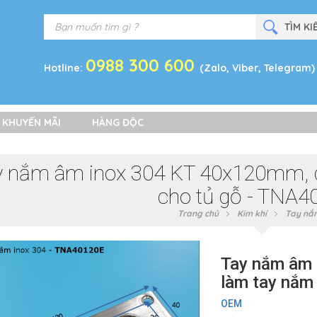
0988 300 600
Hotline:
(Zalo, Viber, Telegram)
 KHUYẾN MÃI
HÀNG ĐỘC
y nắm âm inox 304 KT 40x120mm, 
cho tủ gỗ - TNA4
Trang chủ
Kim khí
Tay nắ
Tay nắm âm 
làm tay nắm
OEM