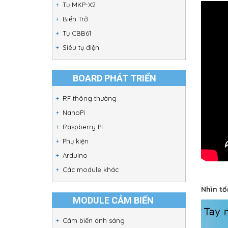
Tụ MKP-X2
Biến Trở
Tụ CBB61
Siêu tụ điện
BOARD PHÁT TRIỂN
RF thông thường
NanoPi
Raspberry PI
Phụ kiện
Arduino
Các module khác
Nhìn t
MODULE CẢM BIẾN
Cảm biến ánh sáng