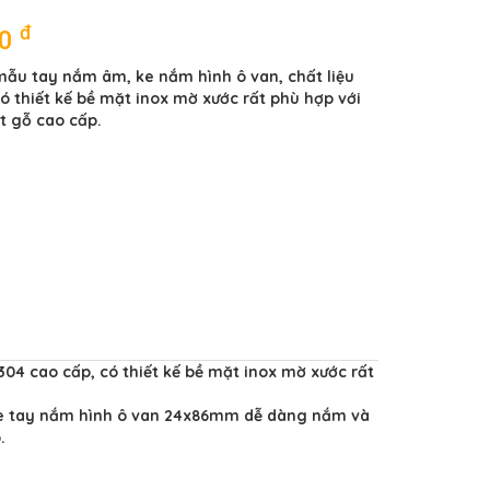
đ
00
ẫu tay nắm âm, ke nắm hình ô van, chất liệu
có thiết kế bề mặt inox mờ xước rất phù hợp với
ất gỗ cao cấp.
04 cao cấp, có thiết kế bề mặt inox mờ xước rất
ke tay nắm hình ô van 24x86mm dễ dàng nắm và
.