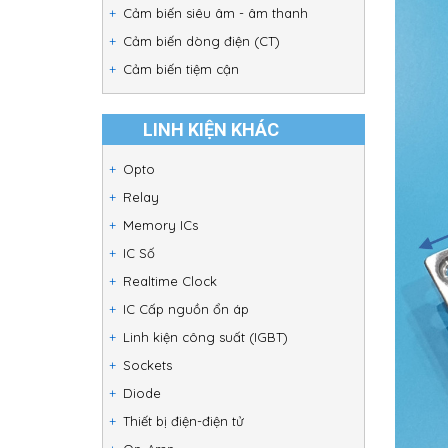
Cảm biến siêu âm - âm thanh
Cảm biến dòng điện (CT)
Cảm biến tiệm cận
LINH KIỆN KHÁC
Opto
Relay
Memory ICs
IC Số
Realtime Clock
IC Cấp nguồn ổn áp
Linh kiện công suất (IGBT)
Sockets
Diode
Thiết bị điện-điện tử