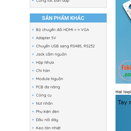
Công tắc bàn đạp
SẢN PHẨM KHÁC
Bộ chuyển đổi HDMI <-> VGA
Adapter 5V
Chuyển USB sang RS485, RS232
Jack cắm nguồn
Hộp Nhựa
Chì hàn
Module Nguồn
PCB đa năng
Hai loạ
Công cụ
Nút nhấn
Phụ kiện đèn
Đầu nối dây
Keo tản nhiệt