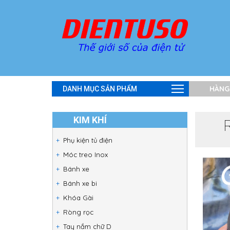
HÀNG
DANH MỤC SẢN PHẨM
KIM KHÍ
Phụ kiện tủ điện
Móc treo Inox
Bánh xe
Bánh xe bi
Khóa Gài
Ròng rọc
Tay nắm chữ D