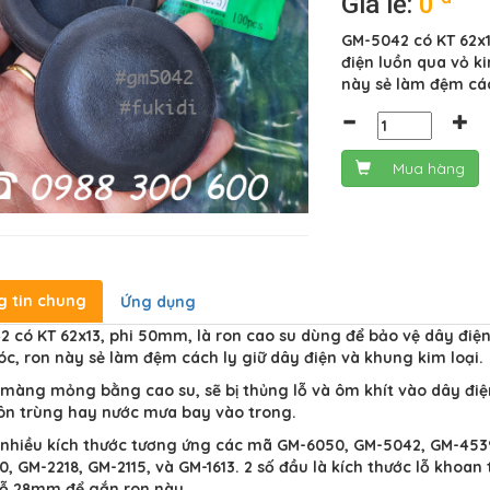
Giá lẻ:
0
GM-5042 có KT 62x1
điện luồn qua vỏ k
này sẻ làm đệm các
Mua hàng
g tin chung
Ứng dụng
 có KT 62x13, phi 50mm, là ron cao su dùng để bảo vệ dây điện 
, ron này sẻ làm đệm cách ly giữ dây điện và khung kim loại.
màng mỏng bằng cao su, sẽ bị thủng lỗ và ôm khít vào dây điệ
ôn trùng hay nước mưa bay vào trong.
nhiều kích thước tương ứng các mã GM-6050, GM-5042, GM-4539
, GM-2218, GM-2115, và GM-1613. 2 số đầu là kích thước lỗ khoan 
lỗ 28mm để gắn ron này.