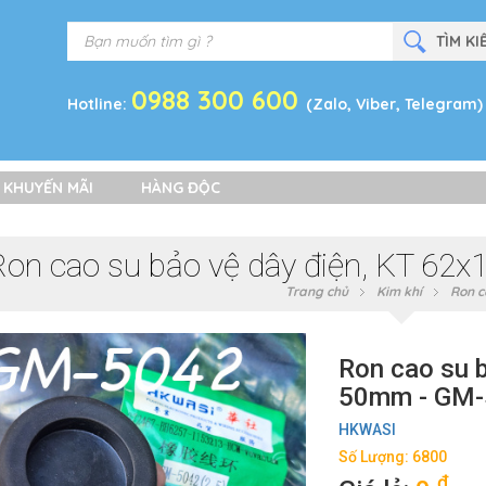
0988 300 600
Hotline:
(Zalo, Viber, Telegram)
 KHUYẾN MÃI
HÀNG ĐỘC
Ron cao su bảo vệ dây điện, KT 62
Trang chủ
Kim khí
Ron c
Ron cao su b
50mm - GM-
HKWASI
Số Lượng: 6800
đ