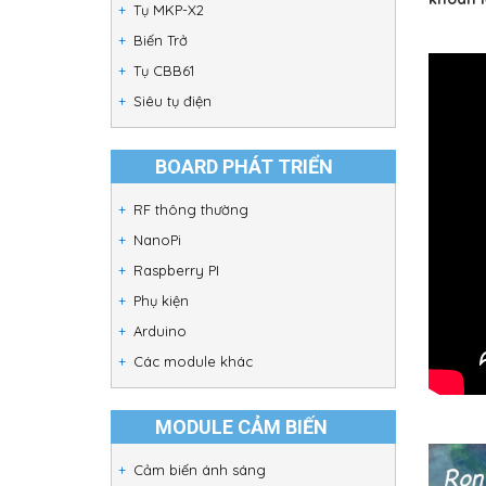
Tụ MKP-X2
Biến Trở
Tụ CBB61
Siêu tụ điện
BOARD PHÁT TRIỂN
RF thông thường
NanoPi
Raspberry PI
Phụ kiện
Arduino
Các module khác
MODULE CẢM BIẾN
Cảm biến ánh sáng