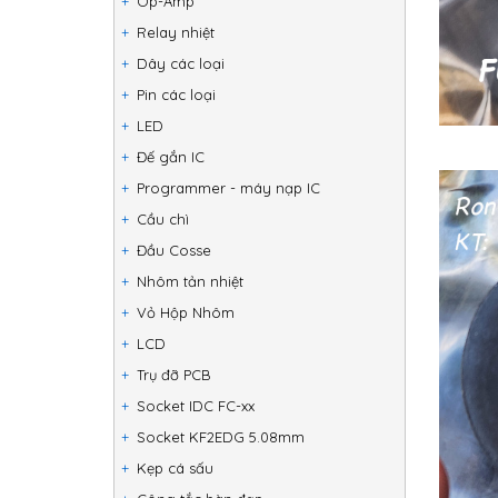
Op-Amp
Relay nhiệt
Dây các loại
Pin các loại
LED
Đế gắn IC
Programmer - máy nạp IC
Cầu chì
Đầu Cosse
Nhôm tản nhiệt
Vỏ Hộp Nhôm
LCD
Trụ đỡ PCB
Socket IDC FC-xx
Socket KF2EDG 5.08mm
Kẹp cá sấu