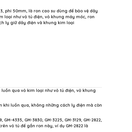
3, phi 50mm, là ron cao su dùng để bảo vệ dây
im loại như vỏ tủ điện, vỏ khung máy móc, ron
h ly giữ dây điện và khung kim loại
luồn qua vỏ kim loại như vỏ tủ điện, vỏ khung
n khi luồn qua, không những cách ly điện mà còn
, GM-4335, GM-3830, GM-3225, GM-3129, GM-2822,
trên vỏ tủ để gắn ron này, ví dụ GM-2822 là