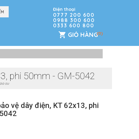
Điện thoại
0777 200 600
0988 300 600
0333 600 800
GIỎ HÀNG
(0)
x13, phi 50mm - GM-5042
ao su
ảo vệ dây điện, KT 62x13, phi
5042