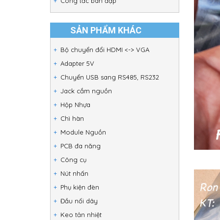
Công tắc bàn đạp
SẢN PHẨM KHÁC
Bộ chuyển đổi HDMI <-> VGA
Adapter 5V
Chuyển USB sang RS485, RS232
Jack cắm nguồn
Hộp Nhựa
Chì hàn
Module Nguồn
PCB đa năng
Công cụ
Nút nhấn
Phụ kiện đèn
Đầu nối dây
Keo tản nhiệt