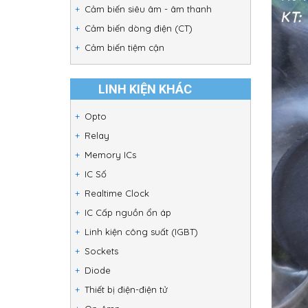
Cảm biến siêu âm - âm thanh
Cảm biến dòng điện (CT)
Cảm biến tiệm cận
LINH KIỆN KHÁC
Opto
Relay
Memory ICs
IC Số
Realtime Clock
IC Cấp nguồn ổn áp
Linh kiện công suất (IGBT)
Sockets
Diode
Thiết bị điện-điện tử