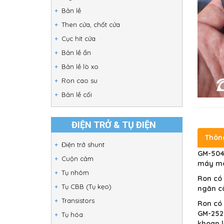
Bản lề
Then cửa, chốt cửa
Cục hít cửa
Bản lề ẩn
Bản lề lò xo
Ron cao su
Bản lề cối
ĐIỆN TRỞ & TỤ ĐIỆN
Thôn
Điện trở shunt
GM-5042
Cuộn cảm
máy móc
Tụ nhôm
Ron có 
Tụ CBB (Tụ kẹo)
ngăn c
Transistors
Ron có 
GM-2520
Tụ hóa
khoan 