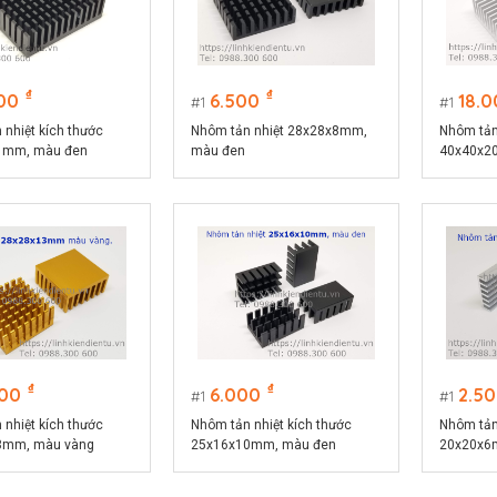
₫
₫
00
6.500
18.
1
1
nhiệt kích thước
Nhôm tản nhiệt 28x28x8mm,
Nhôm tản
1mm, màu đen
màu đen
40x40x2
₫
₫
000
6.000
2.5
1
1
nhiệt kích thước
Nhôm tản nhiệt kích thước
Nhôm tản
3mm, màu vàng
25x16x10mm, màu đen
20x20x6