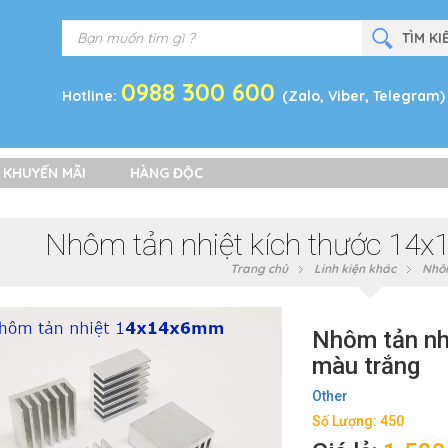
0988 300 600
Hotline:
(Zalo, Viber, Telegram)
 KHUYẾN MÃI
HÀNG ĐỘC
Nhôm tản nhiệt kích thước 14
Trang chủ
Linh kiện khác
Nhôm
Nhôm tản nh
màu trắng
Other
Số Lượng: 450