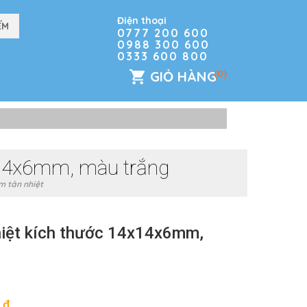
Điện thoại
0777 200 600
0988 300 600
0333 600 800
GIỎ HÀNG
(0)
x14x6mm, màu trắng
 tản nhiệt
iệt kích thước 14x14x6mm,
đ