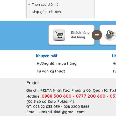
Then cửa điện tử
Nhíp gắp linh kiện
Khuyến mãi
Hỗ
Hướng dẫn mua hàng
H
Tư vấn kỹ thuật
T
Fukidi
Địa chỉ:
412/1A Nhật Tảo, Phường 06, Quận 10, Tp
0988 300 600 - 0777 200 600 - 0
Hotline:
(Cả 3 số có Zalo 'Fukidi -' )
ĐT:
028 22 033 039 - 028 2200 5868
Email:
kimkhifukidi@gmail.com