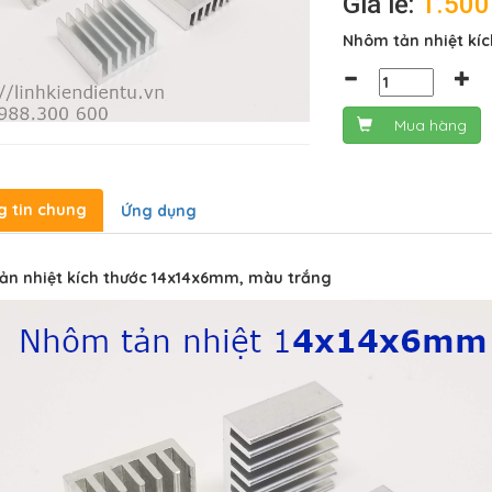
Giá lẻ:
1.50
Nhôm tản nhiệt kí
Mua hàng
g tin chung
Ứng dụng
ản nhiệt kích thước 14x14x6mm, màu trắng