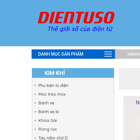
HÀNG
DANH MỤC SẢN PHẨM
KIM KHÍ
Phụ kiện tủ điện
Móc treo Inox
Bánh xe
Bánh xe bi
Khóa Gài
Ròng rọc
Tay nắm chữ D