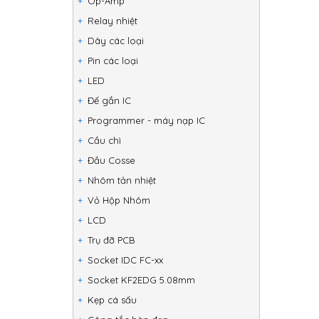
Op-Amp
Relay nhiệt
Dây các loại
Pin các loại
LED
Đế gắn IC
Programmer - máy nạp IC
Cầu chì
Đầu Cosse
Nhôm tản nhiệt
Vỏ Hộp Nhôm
LCD
Trụ đỡ PCB
Socket IDC FC-xx
Socket KF2EDG 5.08mm
Kẹp cá sấu