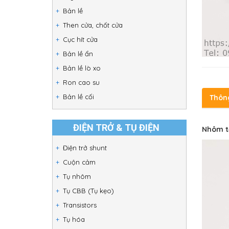
Bản lề
Then cửa, chốt cửa
Cục hít cửa
Bản lề ẩn
Bản lề lò xo
Ron cao su
Bản lề cối
Thôn
ĐIỆN TRỞ & TỤ ĐIỆN
Nhôm t
Điện trở shunt
Cuộn cảm
Tụ nhôm
Tụ CBB (Tụ kẹo)
Transistors
Tụ hóa