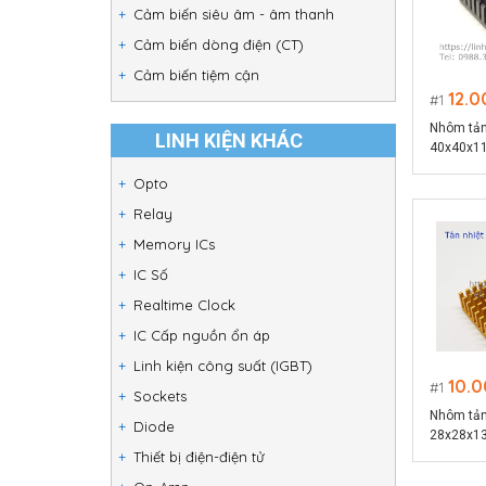
Cảm biến siêu âm - âm thanh
Cảm biến dòng điện (CT)
Cảm biến tiệm cận
12.0
1
Nhôm tản 
LINH KIỆN KHÁC
40x40x1
Opto
Relay
Memory ICs
IC Số
Realtime Clock
IC Cấp nguồn ổn áp
Linh kiện công suất (IGBT)
10.
1
Sockets
Nhôm tản 
Diode
28x28x1
Thiết bị điện-điện tử