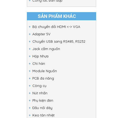
Công tắc bàn đạp
SẢN PHẨM KHÁC
Bộ chuyển đổi HDMI <-> VGA
Adapter 5V
Chuyển USB sang RS485, RS232
Jack cắm nguồn
Hộp Nhựa
Chì hàn
Module Nguồn
PCB đa năng
Công cụ
Nút nhấn
Phụ kiện đèn
Đầu nối dây
Keo tản nhiệt