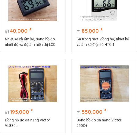
₫
₫
40.000
85.000
1
1
Nhiệt kế và ẩm kế, đồng hồ đo
Ba trong một: đồng hồ, nhiệt kế
nhiệt độ và độ ẩm hiển thị LCD
và ẩm kế điện tử HTC-1
FY11
₫
₫
195.000
550.000
1
1
Đồng hồ đo đa năng Victor
Đồng hồ đo đa năng Victor
VL830L
990C+