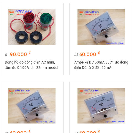
₫
₫
90.000
60.000
1
1
Đồng hồ đo dòng điện AC mini,
Ampe kế DC 50mA 85C1 đo dòng
tầm đo 0-100A, phi 22mm model
điện DC từ 0 đến 50mA -
AD16-22DSA
85C1.50MA
₫
₫
60.000
60.000