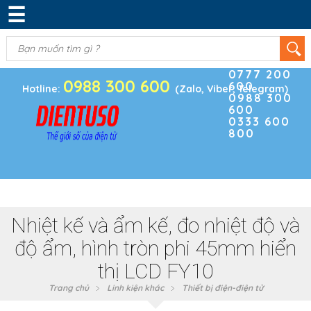
☰
DANH MỤC SẢN PHẨM
KIM KHÍ
(0)
Điện thoại
ĐIỆN TRỞ & TỤ ĐIỆN
0777 200
0988 300 600
600
BOARD PHÁT TRIỂN
Hotline:
(Zalo, Viber, Telegram)
0988 300
600
MODULE CẢM BIẾN
0333 600
800
LINH KIỆN KHÁC
SẢN PHẨM KHÁC
Nhiệt kế và ẩm kế, đo nhiệt độ và
độ ẩm, hình tròn phi 45mm hiển
thị LCD FY10
Trang chủ
Linh kiện khác
Thiết bị điện-điện tử