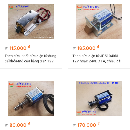
₫
₫
115.000
185.000
1
1
Then cửa, chốt cửa điện tử dùng
Then cửa điện tử JF-S1040DL
để khóa-mở cửa bằng điện 12V
12V hoặc 24VDC 1A, chiều dài
EL1255
then 10mm, lực kéo 25N
₫
₫
80.000
170.000
1
1