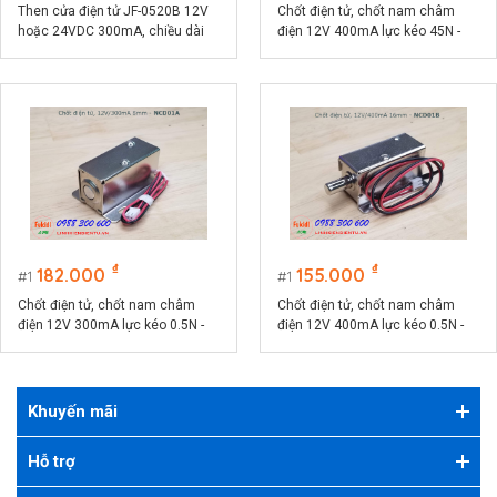
Then cửa điện tử JF-0520B 12V
Chốt điện tử, chốt nam châm
hoặc 24VDC 300mA, chiều dài
điện 12V 400mA lực kéo 45N -
then 10mm, lực kéo 4N
JF-Z05
₫
₫
182.000
155.000
1
1
Chốt điện tử, chốt nam châm
Chốt điện tử, chốt nam châm
điện 12V 300mA lực kéo 0.5N -
điện 12V 400mA lực kéo 0.5N -
NCD01A
NCD01B
Khuyến mãi
Hỗ trợ