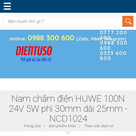
☰
DANH MỤC SẢN PHẨM
KIM KHÍ
(0)
Điện thoại
ĐIỆN TRỞ & TỤ ĐIỆN
0777 200
0988 300 600
600
BOARD PHÁT TRIỂN
Hotline:
(Zalo, Viber, Telegram)
0988 300
600
MODULE CẢM BIẾN
0333 600
800
LINH KIỆN KHÁC
SẢN PHẨM KHÁC
Nam châm điện HUWE 100N
24V 5W phi 30mm dài 25mm -
NCD1024
Trang chủ
Sản phẩm khác
Then cửa điện tử