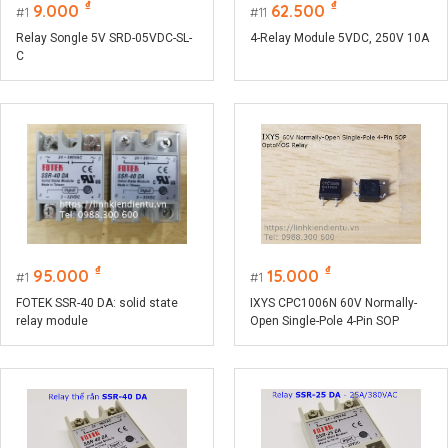
₫
₫
9.000
62.500
1
11
Relay Songle 5V SRD-05VDC-SL-
4-Relay Module 5VDC, 250V 10A
C
₫
₫
95.000
15.000
1
1
FOTEK SSR-40 DA: solid state
IXYS CPC1006N 60V Normally-
relay module
Open Single-Pole 4-Pin SOP
OptoMOS Relay