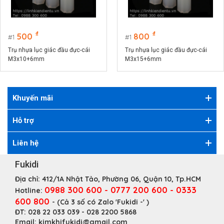
₫
₫
500
800
1
1
Trụ nhựa lục giác đầu đực-cái
Trụ nhựa lục giác đầu đực-cái
M3x10+6mm
M3x15+6mm
Khuyến mãi
Hỗ trợ
Liên hệ
Fukidi
Địa chỉ:
412/1A Nhật Tảo, Phường 06, Quận 10, Tp.HCM
0988 300 600 - 0777 200 600 - 0333
Hotline:
600 800
- (Cả 3 số có Zalo 'Fukidi -' )
ĐT:
028 22 033 039 - 028 2200 5868
Email:
kimkhifukidi@gmail.com