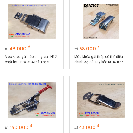
₫
₫
48.000
38.000
1
1
Móc khóa gài hộp dụng cụ LH12,
Móc khóa gài thép có thể điều
chất liệu inox 304 màu bạc
chỉnh độ dài tay kéo KGA7027
₫
₫
130.000
43.000
1
1