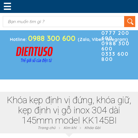
☰
DANH MỤC SẢN PHẨM
KIM KHÍ
(0)
Điện thoại
ĐIỆN TRỞ & TỤ ĐIỆN
0777 200
0988 300 600
600
BOARD PHÁT TRIỂN
Hotline:
(Zalo, Viber, Telegram)
0988 300
600
MODULE CẢM BIẾN
0333 600
800
LINH KIỆN KHÁC
SẢN PHẨM KHÁC
Khóa kẹp định vị đứng, khóa giữ,
kẹp định vị gỗ inox 304 dài
145mm model KK145BI
Trang chủ
Kim khí
Khóa Gài