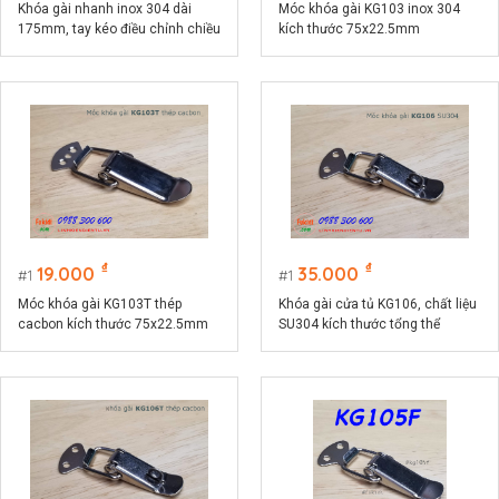
Khóa gài nhanh inox 304 dài
Móc khóa gài KG103 inox 304
175mm, tay kéo điều chỉnh chiều
kích thước 75x22.5mm
dài model KGA175
₫
₫
19.000
35.000
1
1
Móc khóa gài KG103T thép
Khóa gài cửa tủ KG106, chất liệu
cacbon kích thước 75x22.5mm
SU304 kích thước tổng thể
74x32mm