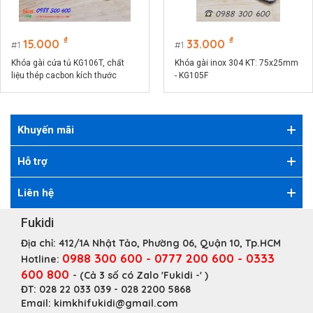
₫
₫
15.000
33.000
1
1
Khóa gài cửa tủ KG106T, chất
Khóa gài inox 304 KT: 75x25mm
liệu thép cacbon kích thước
- KG105F
74x32mm
Khuyến mãi
Hỗ trợ
Liên hệ
Fukidi
Địa chỉ:
412/1A Nhật Tảo, Phường 06, Quận 10, Tp.HCM
0988 300 600 - 0777 200 600 - 0333
Hotline:
600 800
- (Cả 3 số có Zalo 'Fukidi -' )
ĐT:
028 22 033 039 - 028 2200 5868
Email:
kimkhifukidi@gmail.com