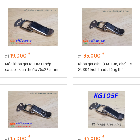
₫
₫
19.000
35.000
1
1
Móc khóa gài KG103T thép
Khóa gài cửa tủ KG106, chất liệu
cacbon kích thước 75x22.5mm
SU304 kích thước tổng thể
74x32mm
₫
₫
15.000
33.000
1
1