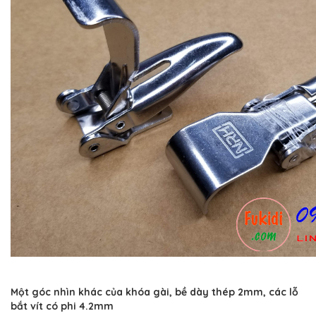
Một góc nhìn khác của khóa gài, bề dày thép 2mm, các lỗ
bắt vít có phi 4.2mm