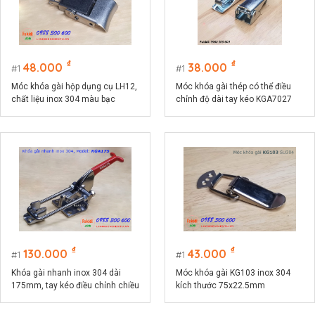
₫
₫
48.000
38.000
1
1
Móc khóa gài hộp dụng cụ LH12,
Móc khóa gài thép có thể điều
chất liệu inox 304 màu bạc
chỉnh độ dài tay kéo KGA7027
₫
₫
130.000
43.000
1
1
Khóa gài nhanh inox 304 dài
Móc khóa gài KG103 inox 304
175mm, tay kéo điều chỉnh chiều
kích thước 75x22.5mm
dài model KGA175