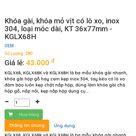
Khóa gài, khóa mỏ vịt có lò xo, inox
304, loại móc dài, KT 36x77mm -
KGLX68H
OEM
Số Lượng: 280
đ
Giá lẻ:
43.000
KGLX68, KGLX68K và KGLX68H là ba mẫu khóa gài nhanh,
khóa gài hộp gỗ hay cam kẹp inox 304, tay kéo có lò xo
đảm bảo luôn kẹp chặt nắp hộp, dùng làm khóa gài chô
hộp gỗ, nắp nồi, kẹp nắp hộp dụng cụ...
Mua hàng
Thông tin chung
Ứng dụng
KGLX68, KGLX68K và KGLX68H là ba mẫu khóa gài nhanh,