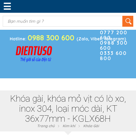
☰
DANH MỤC SẢN PHẨM
KIM KHÍ
(0)
Điện thoại
ĐIỆN TRỞ & TỤ ĐIỆN
0777 200
0988 300 600
600
BOARD PHÁT TRIỂN
Hotline:
(Zalo, Viber, Telegram)
0988 300
600
MODULE CẢM BIẾN
0333 600
800
LINH KIỆN KHÁC
SẢN PHẨM KHÁC
Khóa gài, khóa mỏ vịt có lò xo,
inox 304, loại móc dài, KT
36x77mm - KGLX68H
Trang chủ
Kim khí
Khóa Gài