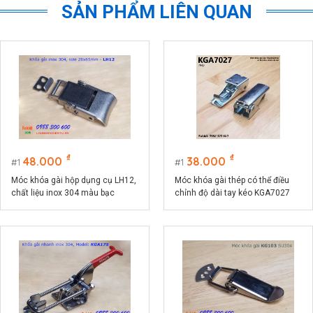
SẢN PHẨM LIÊN QUAN
₫
₫
48.000
38.000
1
1
Móc khóa gài hộp dụng cụ LH12,
Móc khóa gài thép có thể điều
chất liệu inox 304 màu bạc
chỉnh độ dài tay kéo KGA7027