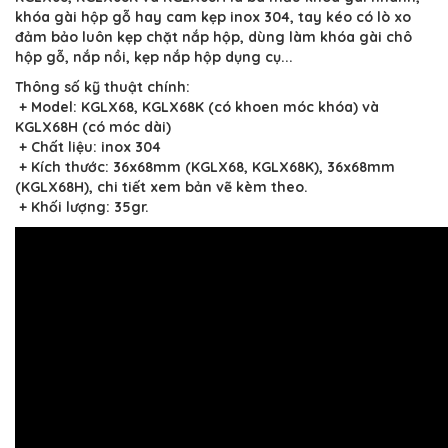
khóa gài hộp gỗ hay cam kẹp inox 304, tay kéo có lò xo
đảm bảo luôn kẹp chặt nắp hộp, dùng làm khóa gài chô
hộp gỗ, nắp nồi, kẹp nắp hộp dụng cụ...
Thông số kỹ thuật chính:
+ Model: KGLX68, KGLX68K (có khoen móc khóa) và
KGLX68H (có móc dài)
+ Chất liệu: inox 304
+ Kích thước: 36x68mm (KGLX68, KGLX68K), 36x68mm
(KGLX68H), chi tiết xem bản vẽ kèm theo.
+ Khối lượng: 35gr.