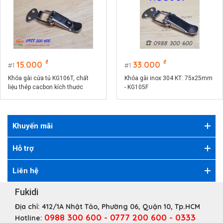
₫
₫
15.000
33.000
1
1
Khóa gài cửa tủ KG106T, chất
Khóa gài inox 304 KT: 75x25mm
liệu thép cacbon kích thước
- KG105F
74x32mm
Khuyến mãi
Hỗ trợ
Liên hệ
Fukidi
Địa chỉ:
412/1A Nhật Tảo, Phường 06, Quận 10, Tp.HCM
0988 300 600 - 0777 200 600 - 0333
Hotline: