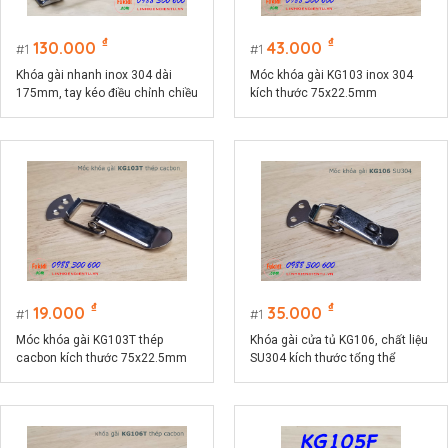
₫
₫
130.000
43.000
1
1
Khóa gài nhanh inox 304 dài
Móc khóa gài KG103 inox 304
175mm, tay kéo điều chỉnh chiều
kích thước 75x22.5mm
dài model KGA175
₫
₫
19.000
35.000
1
1
Móc khóa gài KG103T thép
Khóa gài cửa tủ KG106, chất liệu
cacbon kích thước 75x22.5mm
SU304 kích thước tổng thể
74x32mm