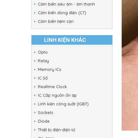
Cảm biến siêu âm - âm thanh
Cảm biến dòng điện (CT)
Cảm biến tiệm cận
LINH KIỆN KHÁC
Opto
Relay
Memory ICs
IC Số
Realtime Clock
IC Cấp nguồn ổn áp
Linh kiện công suất (IGBT)
Sockets
Diode
Thiết bị điện-điện tử