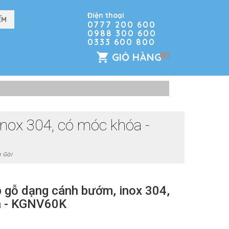
Điện thoại
0777 200 600
0988 300 600
0333 600 800
GIỎ HÀNG
(0)
nox 304, có móc khóa -
 Gài
p gỗ dạng cánh bướm, inox 304,
a - KGNV60K