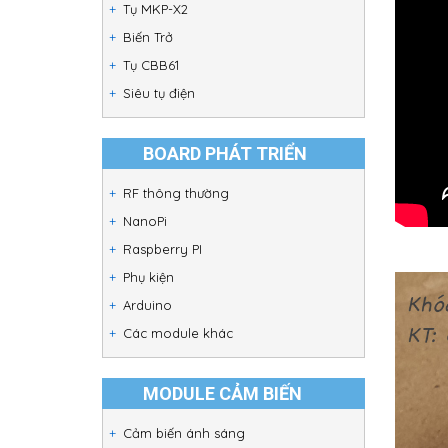
Tụ MKP-X2
Biến Trở
Tụ CBB61
Siêu tụ điện
BOARD PHÁT TRIỂN
RF thông thường
NanoPi
Raspberry PI
Phụ kiện
Arduino
Các module khác
MODULE CẢM BIẾN
Cảm biến ánh sáng