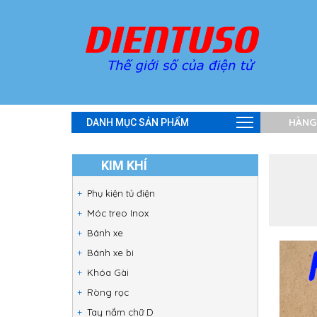
HÀNG
DANH MỤC SẢN PHẨM
KIM KHÍ
Phụ kiện tủ điện
Móc treo Inox
Bánh xe
Bánh xe bi
Khóa Gài
Ròng rọc
Tay nắm chữ D