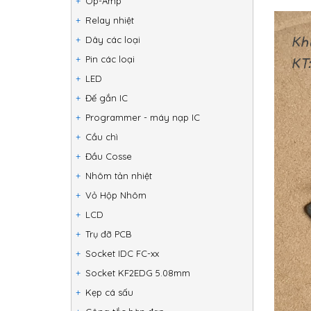
Op-Amp
Relay nhiệt
Dây các loại
Pin các loại
LED
Đế gắn IC
Programmer - máy nạp IC
Cầu chì
Đầu Cosse
Nhôm tản nhiệt
Vỏ Hộp Nhôm
LCD
Trụ đỡ PCB
Socket IDC FC-xx
Socket KF2EDG 5.08mm
Kẹp cá sấu