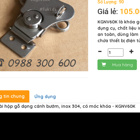
Số Lượng: 90
Giá lẻ:
105.
KGNV60K là khóa g
dụng cụ, chất liệu
an toàn, dùng làm 
chứa thiết bị điện t
Mua hàng
g tin chung
Ứng dụng
ài hộp gỗ dạng cánh bướm, inox 304, có móc khóa - KGNV60K