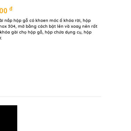
đ
000
ài nắp hộp gỗ có khoen móc ổ khóa rời, hộp
 inox 304, mở bằng cách bật lên và xoay nên rất
khóa gài chọ hộp gỗ, hộp chứa dụng cụ, hộp
ử.