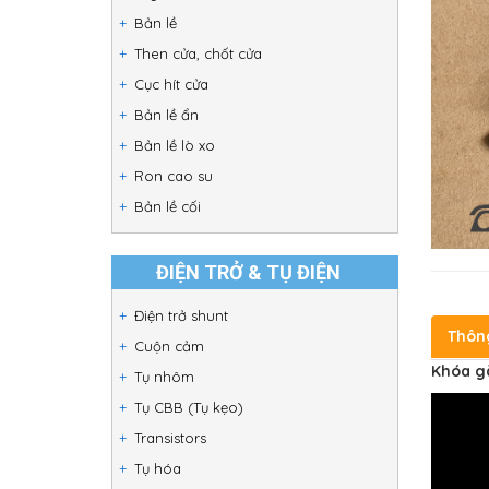
Bản lề
Then cửa, chốt cửa
Cục hít cửa
Bản lề ẩn
Bản lề lò xo
Ron cao su
Bản lề cối
ĐIỆN TRỞ & TỤ ĐIỆN
Điện trở shunt
Thôn
Cuộn cảm
Khóa g
Tụ nhôm
Tụ CBB (Tụ kẹo)
Transistors
Tụ hóa