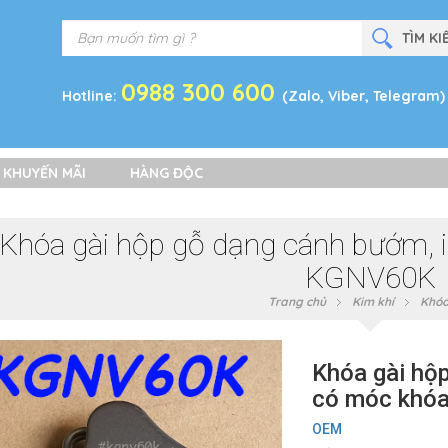
0988 300 600
Hotline:
(Zalo, Viber, Telegram)
 KHUYẾN MÃI
HÀNG ĐỘC
Khóa gài hộp gỗ dạng cánh bướm, i
KGNV60K
Trang chủ
Kim khí
Khóa
Khóa gài hộ
có móc khó
OEM