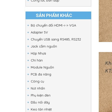
Công tắc bàn đạp
SẢN PHẨM KHÁC
Bộ chuyển đổi HDMI <-> VGA
Adapter 5V
Chuyển USB sang RS485, RS232
Jack cắm nguồn
Hộp Nhựa
Chì hàn
Module Nguồn
PCB đa năng
Công cụ
Nút nhấn
Phụ kiện đèn
Đầu nối dây
Keo tản nhiệt