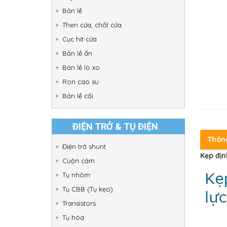
Bản lề
Then cửa, chốt cửa
Cục hít cửa
Bản lề ẩn
Bản lề lò xo
Ron cao su
Bản lề cối
ĐIỆN TRỞ & TỤ ĐIỆN
Thôn
Điện trở shunt
Kẹp địn
Cuộn cảm
Tụ nhôm
Tụ CBB (Tụ kẹo)
Transistors
Tụ hóa