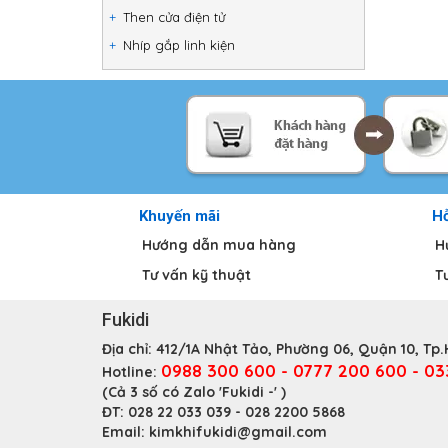
Then cửa điện tử
Nhíp gắp linh kiện
Khuyến mãi
Hỗ
Hướng dẫn mua hàng
H
Tư vấn kỹ thuật
T
Fukidi
Địa chỉ:
412/1A Nhật Tảo, Phường 06, Quận 10, Tp
0988 300 600 - 0777 200 600 - 0
Hotline:
(Cả 3 số có Zalo 'Fukidi -' )
ĐT:
028 22 033 039 - 028 2200 5868
Email:
kimkhifukidi@gmail.com