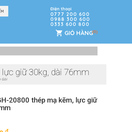
Điện thoại
0777 200 600
0988 300 600
0333 600 800
GIỎ HÀNG
(0)
 lực giữ 30kg, dài 76mm
 Gài
 GH-20800 thép mạ kẽm, lực giữ
6mm
đ