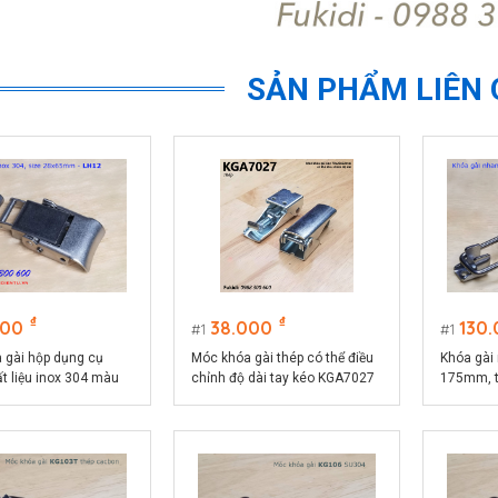
SẢN PHẨM LIÊN
₫
₫
000
38.000
130
1
1
 gài hộp dụng cụ
Móc khóa gài thép có thể điều
Khóa gài
t liệu inox 304 màu
chỉnh độ dài tay kéo KGA7027
175mm, t
chiều dà