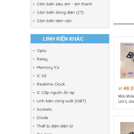
Cảm biến siêu âm - âm thanh
Cảm biến dòng điện (CT)
Cảm biến tiệm cận
LINH KIỆN KHÁC
Opto
Relay
Memory ICs
IC Số
Realtime Clock
48.
1
IC Cấp nguồn ổn áp
Móc khóa
Linh kiện công suất (IGBT)
LH12, chấ
bạc
Sockets
Diode
Thiết bị điện-điện tử