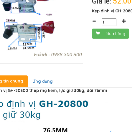
Giá lẻ:
52.0
Kẹp định vị GH-208
Mua hàng
g tin chung
Ứng dụng
h vị GH-20800 thép mạ kẽm, lực giữ 30kg, dài 76mm