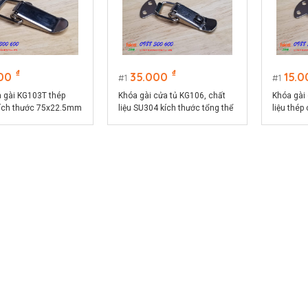
₫
₫
00
35.000
15.0
1
1
 gài KG103T thép
Khóa gài cửa tủ KG106, chất
Khóa gài
ích thước 75x22.5mm
liệu SU304 kích thước tổng thể
liệu thép
74x32mm
74x32m