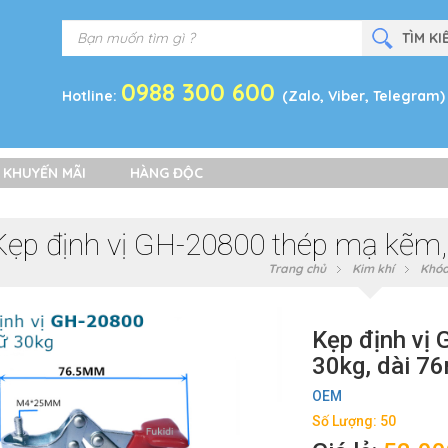
0988 300 600
Hotline:
(Zalo, Viber, Telegram)
 KHUYẾN MÃI
HÀNG ĐỘC
Kẹp định vị GH-20800 thép mạ kẽm,
Trang chủ
Kim khí
Khóa
Kẹp định vị
30kg, dài 7
OEM
Số Lượng: 50