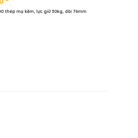
00
00 thép mạ kẽm, lực giữ 30kg, dài 76mm