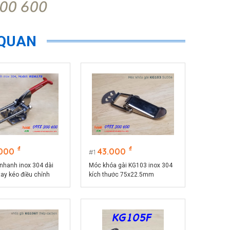
 QUAN
₫
₫
.000
43.000
1
 nhanh inox 304 dài
Móc khóa gài KG103 inox 304
ay kéo điều chỉnh
kích thước 75x22.5mm
i model KGA175