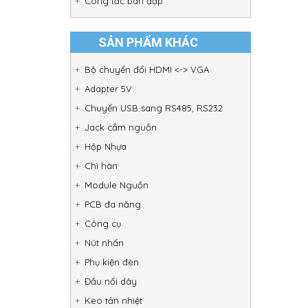
Công tắc bàn đạp
SẢN PHẨM KHÁC
Bộ chuyển đổi HDMI <-> VGA
Adapter 5V
Chuyển USB sang RS485, RS232
Jack cắm nguồn
Hộp Nhựa
Chì hàn
Module Nguồn
PCB đa năng
Công cụ
Nút nhấn
Phụ kiện đèn
Đầu nối dây
Keo tản nhiệt