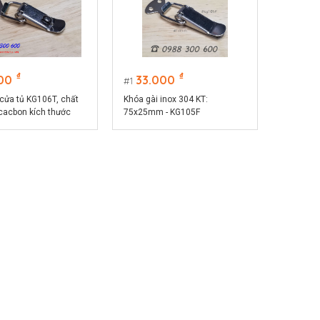
₫
₫
00
33.000
1
 cửa tủ KG106T, chất
Khóa gài inox 304 KT:
 cacbon kích thước
75x25mm - KG105F
m