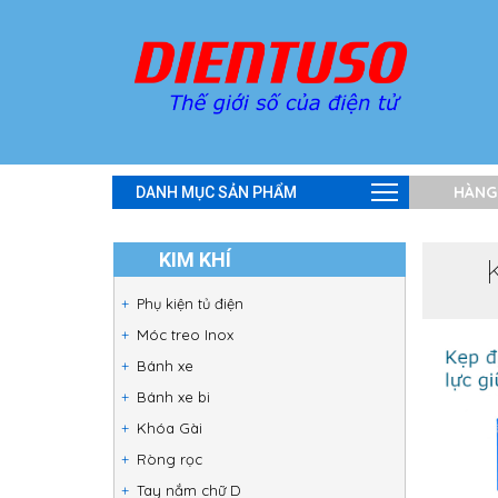
HÀNG
DANH MỤC SẢN PHẨM
KIM KHÍ
Phụ kiện tủ điện
Móc treo Inox
Bánh xe
Bánh xe bi
Khóa Gài
Ròng rọc
Tay nắm chữ D