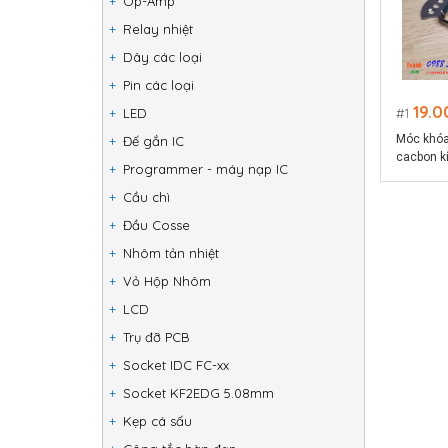
Op-Amp
Relay nhiệt
Dây các loại
Pin các loại
19.0
1
LED
Móc khóa
Đế gắn IC
cacbon k
Programmer - máy nạp IC
Cầu chì
Đầu Cosse
Nhôm tản nhiệt
Vỏ Hộp Nhôm
LCD
Trụ đỡ PCB
Socket IDC FC-xx
Socket KF2EDG 5.08mm
Kẹp cá sấu