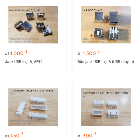
₫
₫
1.000
1.500
1
1
Jack USB loại A, AF90
Đầu jack USB loại B (USB máy in)
₫
₫
450
300
1
1