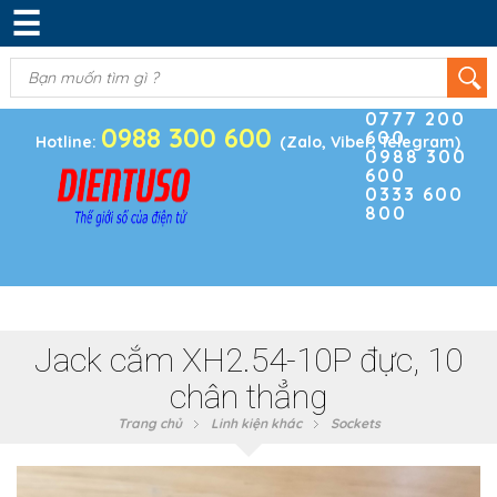
☰
DANH MỤC SẢN PHẨM
KIM KHÍ
(0)
Điện thoại
ĐIỆN TRỞ & TỤ ĐIỆN
0777 200
0988 300 600
600
BOARD PHÁT TRIỂN
Hotline:
(Zalo, Viber, Telegram)
0988 300
600
MODULE CẢM BIẾN
0333 600
800
LINH KIỆN KHÁC
SẢN PHẨM KHÁC
Jack cắm XH2.54-10P đực, 10
chân thẳng
Trang chủ
Linh kiện khác
Sockets