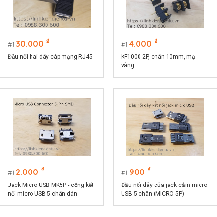
₫
₫
30.000
4.000
1
1
Đầu nối hai dây cáp mạng RJ45
KF1000-2P, chân 10mm, mạ
vàng
₫
₫
2.000
900
1
1
Jack Micro USB MK5P - cổng kết
Đầu nối dây của jack cắm micro
nối micro USB 5 chân dán
USB 5 chân (MICRO-5P)