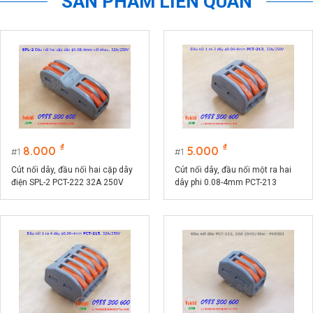
SẢN PHẨM LIÊN QUAN
₫
₫
8.000
5.000
1
1
Cút nối dây, đầu nối hai cặp dây
Cút nối dây, đầu nối một ra hai
điện SPL-2 PCT-222 32A 250V
dây phi 0.08-4mm PCT-213
32A/250V