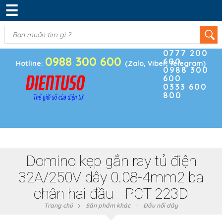
☰
DANH MỤC SẢN PHẨM
KIM KHÍ
(0)
Điện thoại
ĐIỆN TRỞ & TỤ ĐIỆN
0777 200
0988 300 600
600
BOARD PHÁT TRIỂN
Hotline:
(Zalo, Viber, Telegram)
0988 300
600
MODULE CẢM BIẾN
0333 600
800
LINH KIỆN KHÁC
SẢN PHẨM KHÁC
Domino kẹp gắn ray tủ điện
32A/250V dây 0.08-4mm2 ba
chân hai đầu - PCT-223D
Trang chủ
Sản phẩm khác
Đầu nối dây