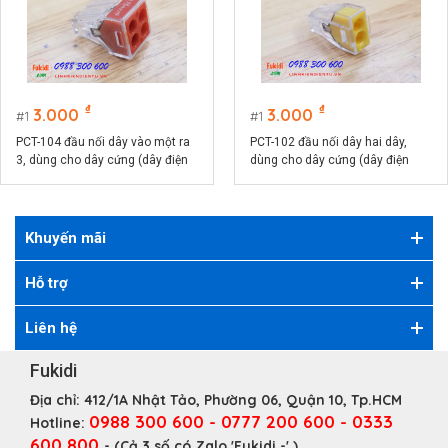
₫
₫
3.000
3.000
1
1
PCT-104 đầu nối dây vào một ra
PCT-102 đầu nối dây hai dây,
3, dùng cho dây cứng (dây điện
dùng cho dây cứng (dây điện
một lõi)
một lõi)
Khuyến mãi
Hỗ trợ
Liên hệ
Fukidi
Địa chỉ:
412/1A Nhật Tảo, Phường 06, Quận 10, Tp.HCM
0988 300 600 - 0777 200 600 - 0333
Hotline:
600 800
- (Cả 3 số có Zalo 'Fukidi -' )