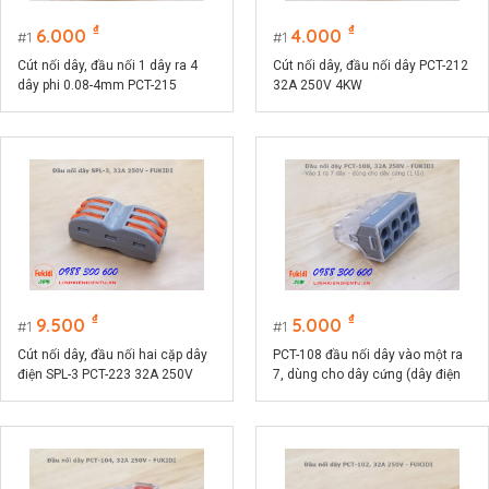
₫
₫
6.000
4.000
1
1
Cút nối dây, đầu nối 1 dây ra 4
Cút nối dây, đầu nối dây PCT-212
dây phi 0.08-4mm PCT-215
32A 250V 4KW
32A/250V
₫
₫
9.500
5.000
1
1
Cút nối dây, đầu nối hai cặp dây
PCT-108 đầu nối dây vào một ra
điện SPL-3 PCT-223 32A 250V
7, dùng cho dây cứng (dây điện
một lõi)