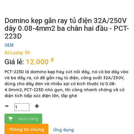
Domino kẹp gắn ray tủ điện 32A/250V
dây 0.08-4mm2 ba chân hai đầu - PCT-
223D
OEM
Số Lượng: 50
đ
Giá lẻ:
12.000
PCT-223D là domino kẹp hay cút nối dây, nó có ba dây vào
và ba dây ra, có đế gắn ray tủ điện, công suất 32A/250V,
dùng cho dây đơn và nhiều sợi có kích thước từ 0.08-
4.0mm2, PCT-223D nhỏ gọn, thi công nhanh chóng và có
diện tích tiếp xúc điện lớn, lắp ghé
Mua hàng
Thông tin chung
Ứng dụng