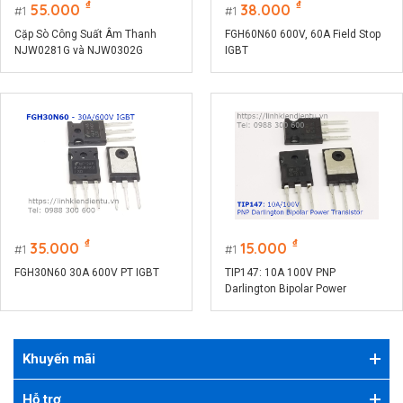
₫
₫
55.000
38.000
1
1
Cặp Sò Công Suất Âm Thanh
FGH60N60 600V, 60A Field Stop
NJW0281G và NJW0302G
IGBT
₫
₫
35.000
15.000
1
1
FGH30N60 30A 600V PT IGBT
TIP147: 10A 100V PNP
Darlington Bipolar Power
Transistor
Khuyến mãi
Hỗ trợ