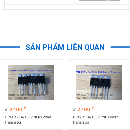
SẢN PHẨM LIÊN QUAN
₫
₫
2.400
2.400
1
1
TIP41C - 6A/100V NPN Power
TIP42C: 6A/100V PNP Power
Transistor
Transistor