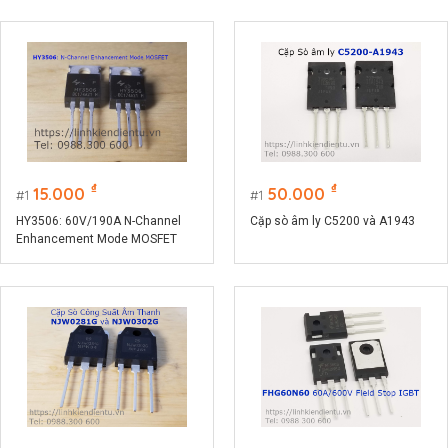
₫
₫
15.000
50.000
1
1
HY3506: 60V/190A N-Channel
Cặp sò âm ly C5200 và A1943
Enhancement Mode MOSFET