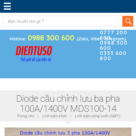
☰
DANH MỤC SẢN PHẨM
KIM KHÍ
(0)
Điện thoại
ĐIỆN TRỞ & TỤ ĐIỆN
0777 200
0988 300 600
600
BOARD PHÁT TRIỂN
Hotline:
(Zalo, Viber, Telegram)
0988 300
600
MODULE CẢM BIẾN
0333 600
800
LINH KIỆN KHÁC
SẢN PHẨM KHÁC
Diode cầu chỉnh lưu ba pha
100A/1400V MDS100-14
Trang chủ
Linh kiện khác
Linh kiện công suất (IGBT)