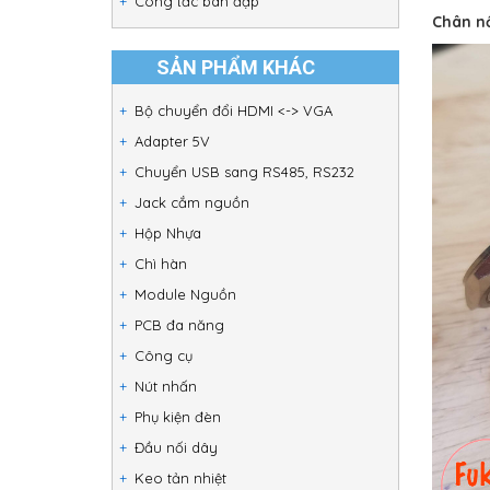
Công tắc bàn đạp
Chân nố
SẢN PHẨM KHÁC
Bộ chuyển đổi HDMI <-> VGA
Adapter 5V
Chuyển USB sang RS485, RS232
Jack cắm nguồn
Hộp Nhựa
Chì hàn
Module Nguồn
PCB đa năng
Công cụ
Nút nhấn
Phụ kiện đèn
Đầu nối dây
Keo tản nhiệt