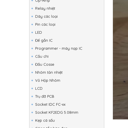
Op-Amp
Relay nhiệt
Dây các loại
Pin các loại
LED
Đế gắn IC
Programmer - máy nạp IC
Cầu chì
Đầu Cosse
Nhôm tản nhiệt
Vỏ Hộp Nhôm
LCD
Trụ đỡ PCB
Socket IDC FC-xx
Socket KF2EDG 5.08mm
Kẹp cá sấu