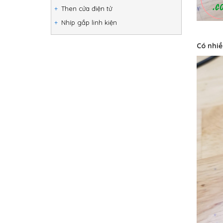
Then cửa điện tử
Nhíp gắp linh kiện
Có nhiề