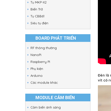
Tụ MKP-X2
Biến Trở
Tụ CBB61
Siêu tụ điện
BOARD PHÁT TRIỂN
RF thông thường
NanoPi
Raspberry PI
Phụ kiện
Đèn là 
Arduino
vít có 
Các module khác
MODULE CẢM BIẾN
Cảm biến ánh sáng