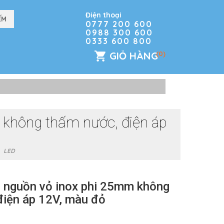
Điện thoại
0777 200 600
0988 300 600
0333 600 800
GIỎ HÀNG
(0)
không thấm nước, điện áp
ỏ
LED
 nguồn vỏ inox phi 25mm không
điện áp 12V, màu đỏ