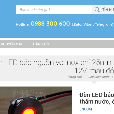
0988 300 600
Hotline:
(Zalo, Viber, Telegram)
 KHUYẾN MÃI
HÀNG ĐỘC
n LED báo nguồn vỏ inox phi 25mm 
12V, màu đ
Trang chủ
Linh kiện khác
Đèn LED báo
thấm nước, 
ENCOM