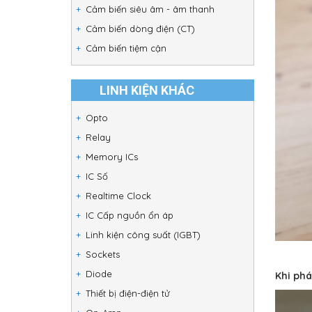
Cảm biến siêu âm - âm thanh
Cảm biến dòng điện (CT)
Cảm biến tiệm cận
LINH KIỆN KHÁC
Opto
Relay
Memory ICs
IC Số
Realtime Clock
IC Cấp nguồn ổn áp
Linh kiện công suất (IGBT)
Sockets
Diode
Khi phá
Thiết bị điện-điện tử