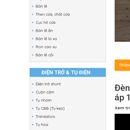
Bản lề
Then cửa, chốt cửa
Cục hít cửa
Bản lề ẩn
Bản lề lò xo
Ron cao su
Bản lề cối
Thôn
ĐIỆN TRỞ & TỤ ĐIỆN
Điện trở shunt
Đèn
Cuộn cảm
áp 
Tụ nhôm
Xem tro
Tụ CBB (Tụ kẹo)
Transistors
Tụ hóa