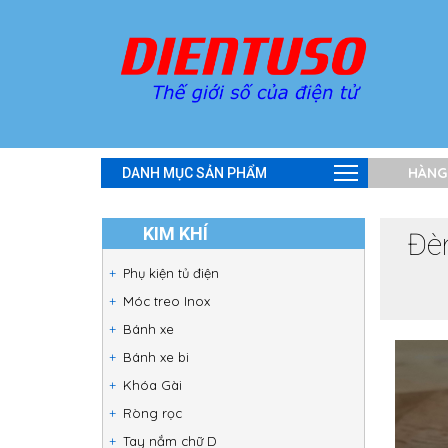
HÀNG
DANH MỤC SẢN PHẨM
KIM KHÍ
Đè
Phụ kiện tủ điện
Móc treo Inox
Bánh xe
Bánh xe bi
Khóa Gài
Ròng rọc
Tay nắm chữ D