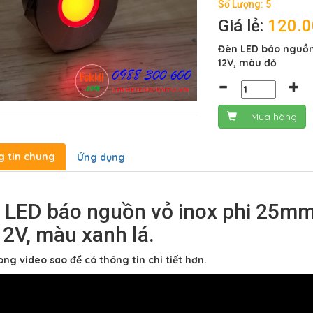
Số Lượng: 5
Giá lẻ:
120.
Đèn LED báo nguồn
12V, màu đỏ
Mua hàng
g tin chung
Ứng dụng
 LED báo nguồn vỏ inox phi 25mm
12V, màu xanh lá.
ng video sao để có thông tin chi tiết hơn.