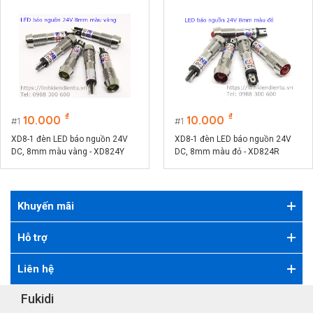
₫
₫
10.000
10.000
1
1
XD8-1 đèn LED báo nguồn 24V
XD8-1 đèn LED báo nguồn 24V
DC, 8mm màu vàng - XD824Y
DC, 8mm màu đỏ - XD824R
Khuyến mãi
Hỗ trợ
Liên hệ
Fukidi