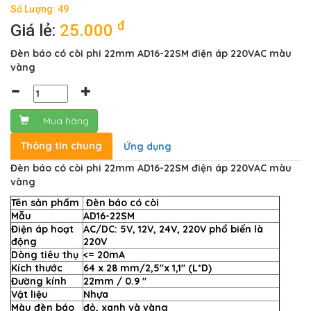
Số Lượng: 49
đ
Giá lẻ:
25.000
Đèn báo có còi phi 22mm AD16-22SM điện áp 220VAC màu
vàng
Mua hàng
Thông tin chung
Ứng dụng
Đèn báo có còi phi 22mm AD16-22SM điện áp 220VAC màu
vàng
Tên sản phẩm
Đèn báo có còi
Mẫu
AD16-22SM
Điện áp hoạt
AC/DC: 5V, 12V, 24V, 220V phổ biến là
động
220V
Dòng tiêu thụ
<= 20mA
Kích thước
64 x 28 mm/2,5"x 1,1" (L*D)
Đường kính
22mm / 0.9 "
Vật liệu
Nhựa
Màu đèn báo
đỏ, xanh và vàng