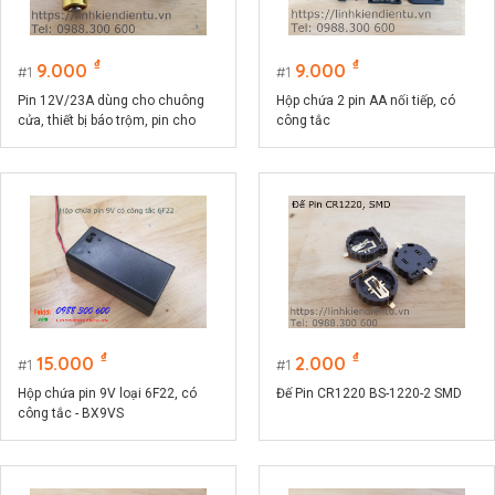
₫
₫
9.000
9.000
1
1
Pin 12V/23A dùng cho chuông
Hộp chứa 2 pin AA nối tiếp, có
cửa, thiết bị báo trộm, pin cho
công tắc
remote
₫
₫
15.000
2.000
1
1
Hộp chứa pin 9V loại 6F22, có
Đế Pin CR1220 BS-1220-2 SMD
công tắc - BX9VS