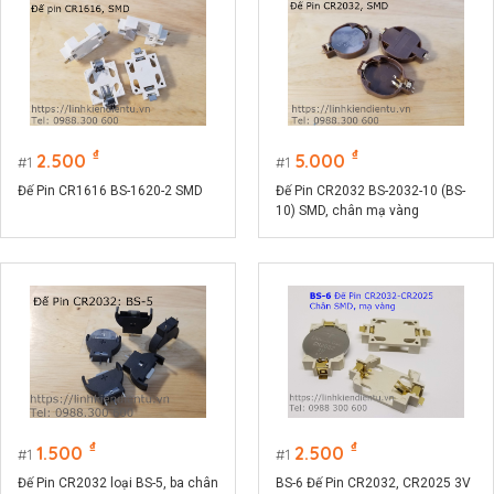
₫
₫
2.500
5.000
1
1
Đế Pin CR1616 BS-1620-2 SMD
Đế Pin CR2032 BS-2032-10 (BS-
10) SMD, chân mạ vàng
₫
₫
1.500
2.500
1
1
Đế Pin CR2032 loại BS-5, ba chân
BS-6 Đế Pin CR2032, CR2025 3V