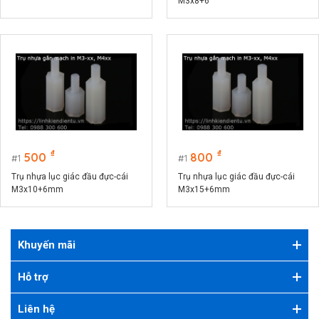
M3x8+6
₫
₫
500
800
1
1
Trụ nhựa lục giác đầu đực-cái
Trụ nhựa lục giác đầu đực-cái
M3x10+6mm
M3x15+6mm
Khuyến mãi
Hỗ trợ
Liên hệ