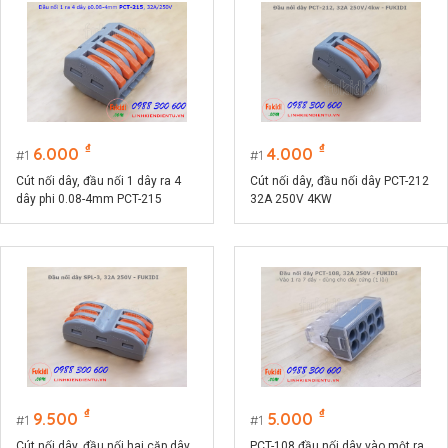
₫
₫
6.000
4.000
1
1
Cút nối dây, đầu nối 1 dây ra 4
Cút nối dây, đầu nối dây PCT-212
dây phi 0.08-4mm PCT-215
32A 250V 4KW
32A/250V
₫
₫
9.500
5.000
1
1
Cút nối dây, đầu nối hai cặp dây
PCT-108 đầu nối dây vào một ra