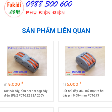
SẢN PHẨM LIÊN QUAN
₫
₫
8.000
5.000
1
1
Cút nối dây, đầu nối hai cặp dây
Cút nối dây, đầu nối một ra hai
điện SPL-2 PCT-222 32A 250V
dây phi 0.08-4mm PCT-213
32A/250V