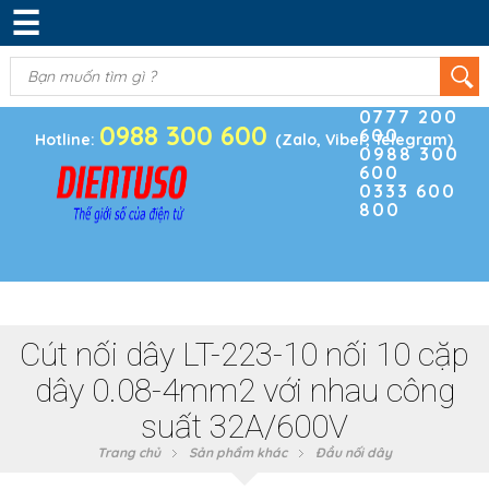
☰
DANH MỤC SẢN PHẨM
KIM KHÍ
(0)
Điện thoại
ĐIỆN TRỞ & TỤ ĐIỆN
0777 200
0988 300 600
600
BOARD PHÁT TRIỂN
Hotline:
(Zalo, Viber, Telegram)
0988 300
600
MODULE CẢM BIẾN
0333 600
800
LINH KIỆN KHÁC
SẢN PHẨM KHÁC
Cút nối dây LT-223-10 nối 10 cặp
dây 0.08-4mm2 với nhau công
suất 32A/600V
Trang chủ
Sản phẩm khác
Đầu nối dây