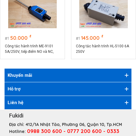
₫
₫
50.000
145.000
1
1
Công tắc hành trình ME-9101
Công tắc hành trình HL-5100 6A
5A/250V, tiếp điểm NO và NC,
250V
cần gạt nhiều hướng
Khuyến mãi
Hỗ trợ
Liên hệ
Fukidi
Địa chỉ:
412/1A Nhật Tảo, Phường 06, Quận 10, Tp.HCM
0988 300 600 - 0777 200 600 - 0333
Hotline: