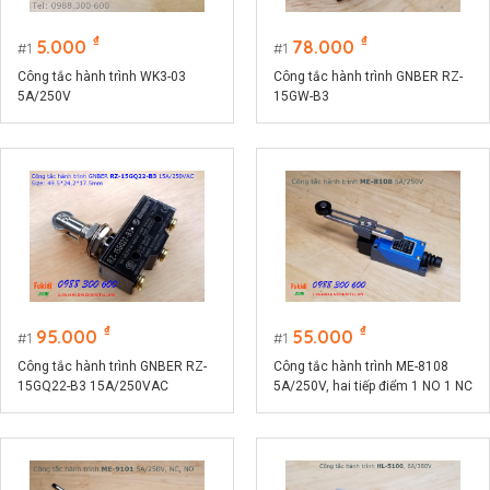
₫
₫
5.000
78.000
1
1
Công tắc hành trình WK3-03
Công tắc hành trình GNBER RZ-
5A/250V
15GW-B3
₫
₫
95.000
55.000
1
1
Công tắc hành trình GNBER RZ-
Công tắc hành trình ME-8108
15GQ22-B3 15A/250VAC
5A/250V, hai tiếp điểm 1 NO 1 NC