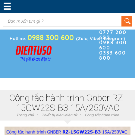
☰
DANH MỤC SẢN PHẨM
KIM KHÍ
(0)
Điện thoại
ĐIỆN TRỞ & TỤ ĐIỆN
0777 200
0988 300 600
600
BOARD PHÁT TRIỂN
Hotline:
(Zalo, Viber, Telegram)
0988 300
600
MODULE CẢM BIẾN
0333 600
800
LINH KIỆN KHÁC
SẢN PHẨM KHÁC
Công tắc hành trình Gnber RZ-
15GW22S-B3 15A/250VAC
Trang chủ
Thiết bị điện-điện tử
Công tắc hành trình