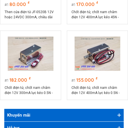
₫
₫
80.000
170.000
1
1
Then cửa điện tử JF-0520B 12V
Chốt điện tử, chốt nam châm
hoặc 24VDC 300mA, chiều dài
điện 12V 400mA lực kéo 45N -
then 10mm, lực kéo 4N
JF-Z05
₫
₫
182.000
155.000
1
1
Chốt điện tử, chốt nam châm
Chốt điện tử, chốt nam châm
điện 12V 300mA lực kéo 0.5N -
điện 12V 400mA lực kéo 0.5N -
NCD01A
NCD01B
Khuyến mãi