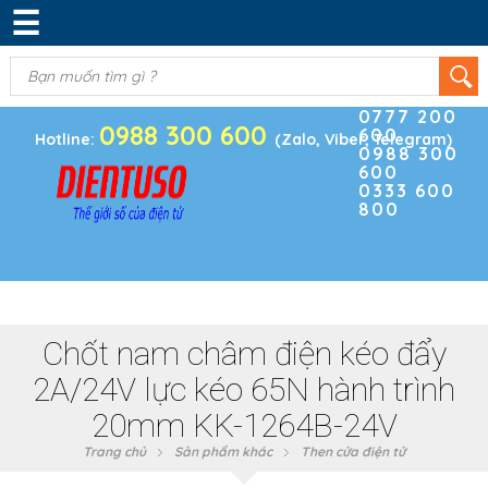
☰
DANH MỤC SẢN PHẨM
KIM KHÍ
(0)
Điện thoại
ĐIỆN TRỞ & TỤ ĐIỆN
0777 200
0988 300 600
600
BOARD PHÁT TRIỂN
Hotline:
(Zalo, Viber, Telegram)
0988 300
600
MODULE CẢM BIẾN
0333 600
800
LINH KIỆN KHÁC
SẢN PHẨM KHÁC
Chốt nam châm điện kéo đẩy
2A/24V lực kéo 65N hành trình
20mm KK-1264B-24V
Trang chủ
Sản phẩm khác
Then cửa điện tử