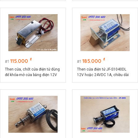
minh
minh
₫
₫
115.000
185.000
1
1
Then cửa, chốt cửa điện tử dùng
Then cửa điện tử JF-S1040DL
để khóa-mở cửa bằng điện 12V
12V hoặc 24VDC 1A, chiều dài
EL1255
then 10mm, lực kéo 25N