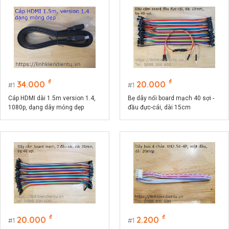
₫
₫
34.000
20.000
1
1
Cáp HDMI dài 1.5m version 1.4,
Bẹ dây nối board mạch 40 sợi -
1080p, dạng dây mỏng dẹp
đầu đực-cái, dài 15cm
₫
₫
20.000
2.200
1
1