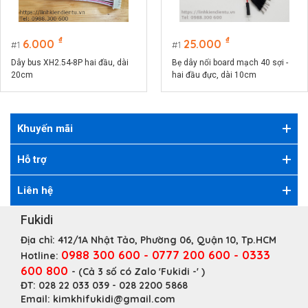
₫
₫
6.000
25.000
1
1
Dây bus XH2.54-8P hai đầu, dài
Bẹ dây nối board mạch 40 sợi -
20cm
hai đầu đực, dài 10cm
Khuyến mãi
Hỗ trợ
Liên hệ
Fukidi
Địa chỉ:
412/1A Nhật Tảo, Phường 06, Quận 10, Tp.HCM
0988 300 600 - 0777 200 600 - 0333
Hotline:
600 800
- (Cả 3 số có Zalo 'Fukidi -' )
ĐT:
028 22 033 039 - 028 2200 5868
Email:
kimkhifukidi@gmail.com