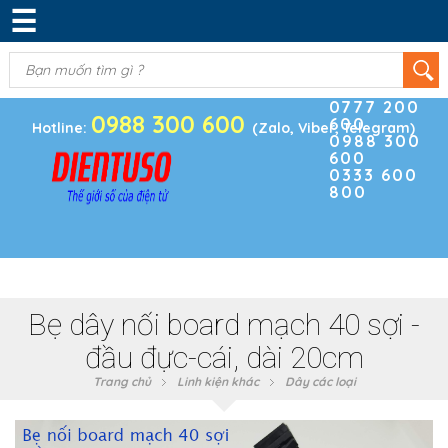
☰
DANH MỤC SẢN PHẨM
KIM KHÍ
(0)
Điện thoại
ĐIỆN TRỞ & TỤ ĐIỆN
0777 200
0988 300 600
600
BOARD PHÁT TRIỂN
Hotline:
(Zalo, Viber, Telegram)
0988 300
600
MODULE CẢM BIẾN
0333 600
800
LINH KIỆN KHÁC
SẢN PHẨM KHÁC
Bẹ dây nối board mạch 40 sợi -
đầu đực-cái, dài 20cm
Trang chủ
Linh kiện khác
Dây các loại