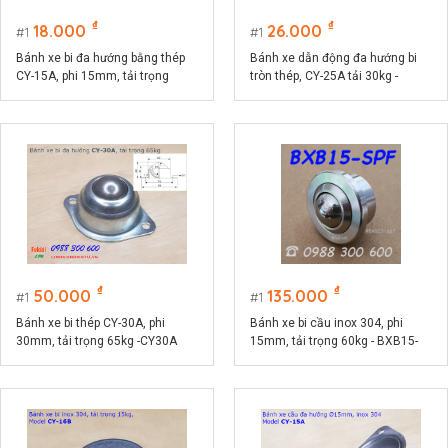
₫
₫
18.000
26.000
1
1
Bánh xe bi đa hướng bằng thép
Bánh xe dẫn động đa hướng bi
CY-15A, phi 15mm, tải trọng
tròn thép, CY-25A tải 30kg -
10kg -CY15AT
CY25A
₫
₫
50.000
135.000
1
1
Bánh xe bi thép CY-30A, phi
Bánh xe bi cầu inox 304, phi
30mm, tải trọng 65kg -CY30A
15mm, tải trọng 60kg - BXB15-
SPF