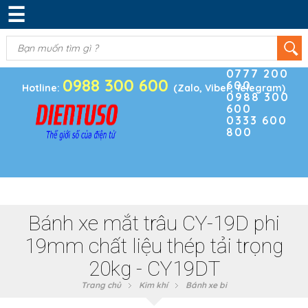
☰
DANH MỤC SẢN PHẨM
KIM KHÍ
(0)
Điện thoại
ĐIỆN TRỞ & TỤ ĐIỆN
0777 200
0988 300 600
600
BOARD PHÁT TRIỂN
Hotline:
(Zalo, Viber, Telegram)
0988 300
600
MODULE CẢM BIẾN
0333 600
800
LINH KIỆN KHÁC
SẢN PHẨM KHÁC
Bánh xe mắt trâu CY-19D phi
19mm chất liệu thép tải trọng
20kg - CY19DT
Trang chủ
Kim khí
Bánh xe bi