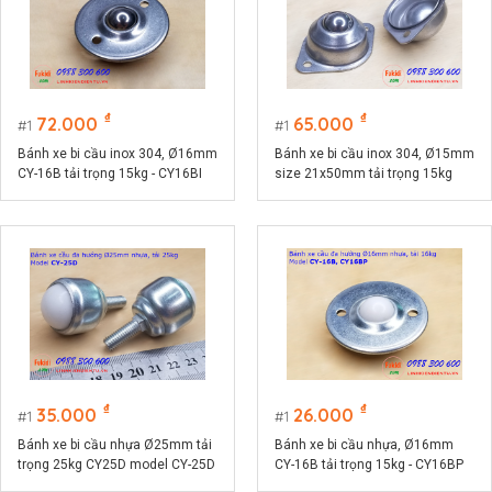
₫
₫
72.000
65.000
1
1
Bánh xe bi cầu inox 304, Ø16mm
Bánh xe bi cầu inox 304, Ø15mm
CY-16B tải trọng 15kg - CY16BI
size 21x50mm tải trọng 15kg
model CY-15A
₫
₫
35.000
26.000
1
1
Bánh xe bi cầu nhựa Ø25mm tải
Bánh xe bi cầu nhựa, Ø16mm
trọng 25kg CY25D model CY-25D
CY-16B tải trọng 15kg - CY16BP