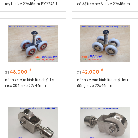
ray U size 22x48mm BX2248U
có đế treo ray V size 22x48mm
BX2248PV
₫
₫
48.000
42.000
1
1
Bánh xe cửa kính lùa chất liệu
Bánh xe cửa kính lùa chất liệu
inox 304 size 22x44mm -
đồng size 22x44mm -
BXKL2244I
BXKL2244C