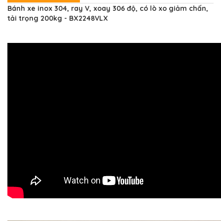
Bánh xe inox 304, ray V, xoay 306 độ, có lò xo giảm chấn,
tải trọng 200kg - BX2248VLX