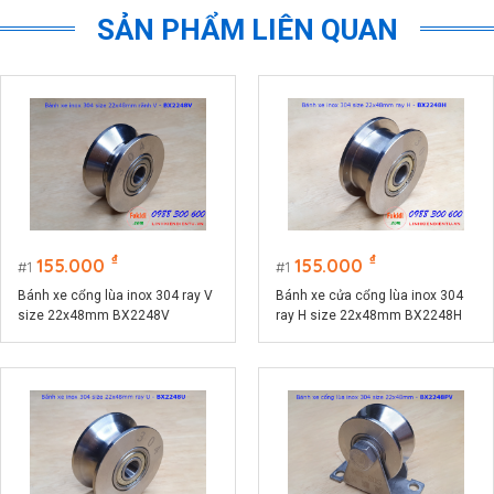
SẢN PHẨM LIÊN QUAN
₫
₫
155.000
155.000
1
1
Bánh xe cổng lùa inox 304 ray V
Bánh xe cửa cổng lùa inox 304
size 22x48mm BX2248V
ray H size 22x48mm BX2248H