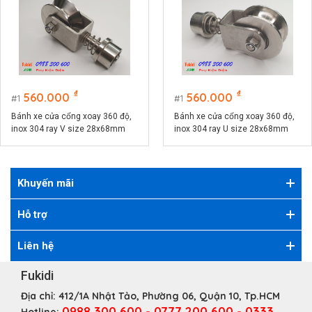
₫
₫
560.000
560.000
1
1
Bánh xe cửa cổng xoay 360 độ,
Bánh xe cửa cổng xoay 360 độ,
inox 304 ray V size 28x68mm
inox 304 ray U size 28x68mm
BX2868LXV
BX2868LXU
Khuyến mãi
Hỗ trợ
Liên hệ
Fukidi
Địa chỉ:
412/1A Nhật Tảo, Phường 06, Quận 10, Tp.HCM
0988 300 600 - 0777 200 600 - 0333