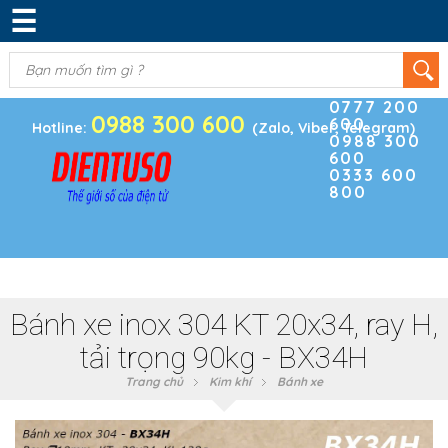
☰
DANH MỤC SẢN PHẨM
KIM KHÍ
(0)
Điện thoại
ĐIỆN TRỞ & TỤ ĐIỆN
0777 200
0988 300 600
600
BOARD PHÁT TRIỂN
Hotline:
(Zalo, Viber, Telegram)
0988 300
600
MODULE CẢM BIẾN
0333 600
800
LINH KIỆN KHÁC
SẢN PHẨM KHÁC
Bánh xe inox 304 KT 20x34, ray H,
tải trọng 90kg - BX34H
Trang chủ
Kim khí
Bánh xe