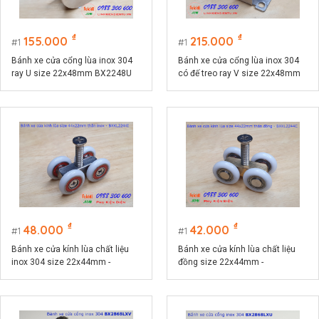
₫
₫
155.000
215.000
1
1
Bánh xe cửa cổng lùa inox 304
Bánh xe cửa cổng lùa inox 304
ray U size 22x48mm BX2248U
có đế treo ray V size 22x48mm
BX2248PV
₫
₫
48.000
42.000
1
1
Bánh xe cửa kính lùa chất liệu
Bánh xe cửa kính lùa chất liệu
inox 304 size 22x44mm -
đồng size 22x44mm -
BXKL2244I
BXKL2244C