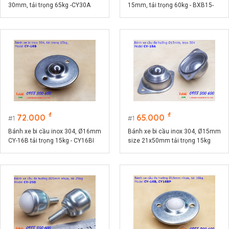
30mm, tải trọng 65kg -CY30A
15mm, tải trọng 60kg - BXB15-
SPF
₫
₫
72.000
65.000
1
1
Bánh xe bi cầu inox 304, Ø16mm
Bánh xe bi cầu inox 304, Ø15mm
CY-16B tải trọng 15kg - CY16BI
size 21x50mm tải trọng 15kg
model CY-15A