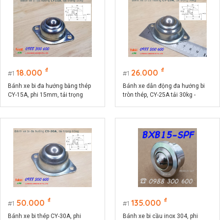
₫
₫
18.000
26.000
1
1
Bánh xe bi đa hướng bằng thép
Bánh xe dẫn động đa hướng bi
CY-15A, phi 15mm, tải trọng
tròn thép, CY-25A tải 30kg -
10kg -CY15AT
CY25A
₫
₫
50.000
135.000
1
1
Bánh xe bi thép CY-30A, phi
Bánh xe bi cầu inox 304, phi