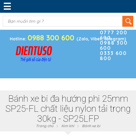
☰
DANH MỤC SẢN PHẨM
KIM KHÍ
(0)
Điện thoại
ĐIỆN TRỞ & TỤ ĐIỆN
0777 200
0988 300 600
600
BOARD PHÁT TRIỂN
Hotline:
(Zalo, Viber, Telegram)
0988 300
600
MODULE CẢM BIẾN
0333 600
800
LINH KIỆN KHÁC
SẢN PHẨM KHÁC
Bánh xe bi đa hướng phi 25mm
SP25-FL chất liệu nylon tải trọng
30kg - SP25LFP
Trang chủ
Kim khí
Bánh xe bi