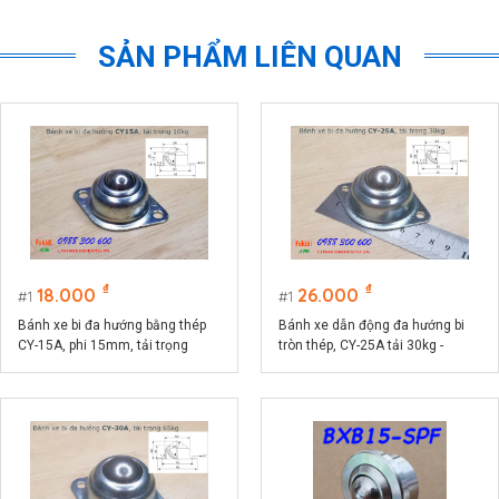
SẢN PHẨM LIÊN QUAN
₫
₫
18.000
26.000
1
1
Bánh xe bi đa hướng bằng thép
Bánh xe dẫn động đa hướng bi
CY-15A, phi 15mm, tải trọng
tròn thép, CY-25A tải 30kg -
10kg -CY15AT
CY25A