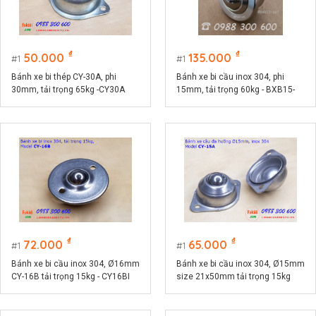
₫
₫
50.000
135.000
1
1
Bánh xe bi thép CY-30A, phi
Bánh xe bi cầu inox 304, phi
30mm, tải trọng 65kg -CY30A
15mm, tải trọng 60kg - BXB15-
SPF
₫
₫
72.000
65.000
1
1
Bánh xe bi cầu inox 304, Ø16mm
Bánh xe bi cầu inox 304, Ø15mm
CY-16B tải trọng 15kg - CY16BI
size 21x50mm tải trọng 15kg
model CY-15A