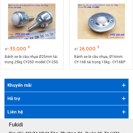
₫
₫
35.000
26.000
1
1
Bánh xe bi cầu nhựa Ø25mm tải
Bánh xe bi cầu nhựa, Ø16mm
trọng 25kg CY25D model CY-25D
CY-16B tải trọng 15kg - CY16BP
Khuyến mãi
Hỗ trợ
Liên hệ
Fukidi