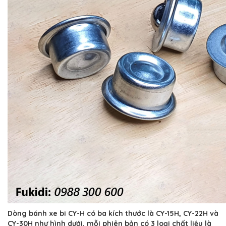
Dòng bánh xe bi CY-H có ba kích thước là CY-15H, CY-22H và
CY-30H như hình dưới, mỗi phiên bản có 3 loại chất liệu là