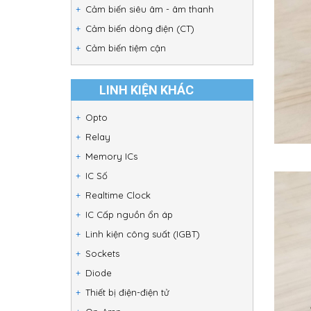
Cảm biến siêu âm - âm thanh
Cảm biến dòng điện (CT)
Cảm biến tiệm cận
LINH KIỆN KHÁC
Opto
Relay
Memory ICs
IC Số
Realtime Clock
IC Cấp nguồn ổn áp
Linh kiện công suất (IGBT)
Sockets
Diode
Thiết bị điện-điện tử