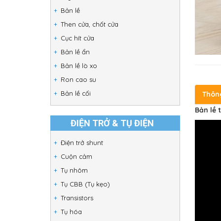
Bản lề
Then cửa, chốt cửa
Cục hít cửa
Bản lề ẩn
Bản lề lò xo
Ron cao su
Bản lề cối
Thôn
Bản lề 
ĐIỆN TRỞ & TỤ ĐIỆN
Điện trở shunt
Cuộn cảm
Tụ nhôm
Tụ CBB (Tụ kẹo)
Transistors
Tụ hóa