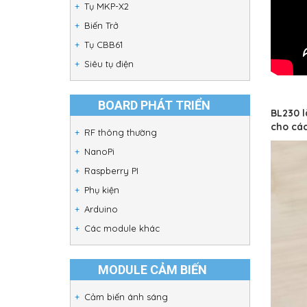
Tụ MKP-X2
Biến Trở
Tụ CBB61
Siêu tụ điện
BOARD PHÁT TRIỂN
BL230 l
cho các
RF thông thường
NanoPi
Raspberry PI
Phụ kiện
Arduino
Các module khác
MODULE CẢM BIẾN
Cảm biến ánh sáng