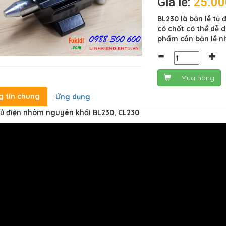
Giá lẻ:
25.0
BL230 là bản lề tủ
có chốt có thể dễ 
phẩm cần bản lề n
Mua hàng
g tin chung
Ứng dụng
tủ điện nhôm nguyên khối BL230, CL230