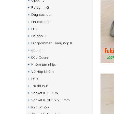
Op-Amp
Relay nhiệt
Dây các loại
Pin các loại
LED
Đế gắn IC
Programmer - máy nạp IC
Cầu chì
Đầu Cosse
Nhôm tản nhiệt
Vỏ Hộp Nhôm
LCD
Trụ đỡ PCB
Socket IDC FC-xx
Socket KF2EDG 5.08mm
Kẹp cá sấu