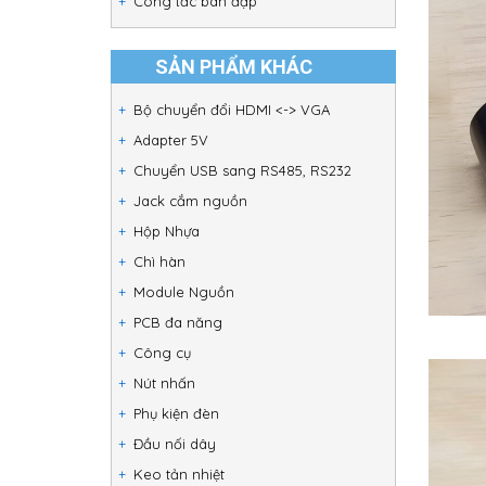
Công tắc bàn đạp
SẢN PHẨM KHÁC
Bộ chuyển đổi HDMI <-> VGA
Adapter 5V
Chuyển USB sang RS485, RS232
Jack cắm nguồn
Hộp Nhựa
Chì hàn
Module Nguồn
PCB đa năng
Công cụ
Nút nhấn
Phụ kiện đèn
Đầu nối dây
Keo tản nhiệt