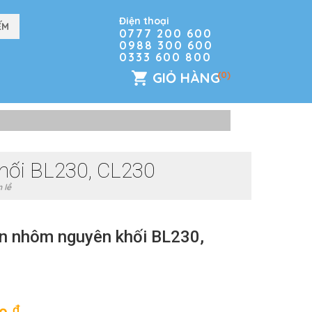
Điện thoại
0777 200 600
0988 300 600
0333 600 800
GIỎ HÀNG
(0)
khối BL230, CL230
 lề
ện nhôm nguyên khối BL230,
đ