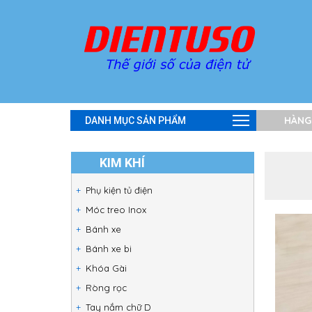
HÀNG
DANH MỤC SẢN PHẨM
KIM KHÍ
Phụ kiện tủ điện
Móc treo Inox
Bánh xe
Bánh xe bi
Khóa Gài
Ròng rọc
Tay nắm chữ D