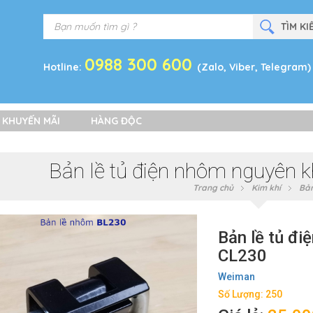
0988 300 600
Hotline:
(Zalo, Viber, Telegram)
 KHUYẾN MÃI
HÀNG ĐỘC
Bản lề tủ điện nhôm nguyên 
Trang chủ
Kim khí
Bản
Bản lề tủ đi
CL230
Weiman
Số Lượng: 250