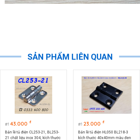
SẢN PHẨM LIÊN QUAN
₫
₫
43.000
23.000
1
1
Bản lề tủ điện CL253-21, BL253-
Bản lề tủ điện HL050 BL218-3
21 chất liệu inox 304, kích thước
kích thước 40x40mm màu đen