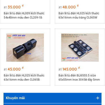
₫
₫
35.000
48.000
1
1
Bản lề tủ điện HL009 kích thước
Bản lề tủ điện HL025 kích thước
54x40mm màu đen CL209-1B
63x16mm màu trắng CL065W
₫
₫
45.000
145.000
1
1
Bản lề tủ điện HL025 kích thước
Bản lề tủ điện BLI6555.5 size
63x16mm màu đen CL065B
65x55mm inox 304 bề dày 5mm
Khuyến mãi