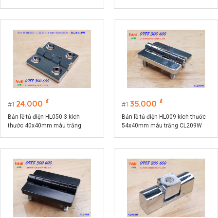
36x44mm màu bạc
CL218-3B
₫
₫
24.000
35.000
1
1
Bản lề tủ điện HL050-3 kích
Bản lề tủ điện HL009 kích thước
thước 40x40mm màu trắng
54x40mm màu trắng CL209W
CL218-3W