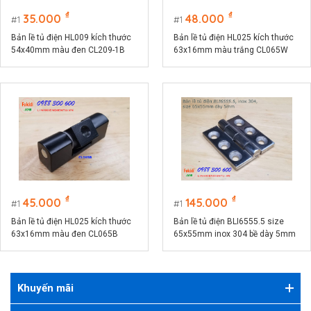
₫
₫
35.000
48.000
1
1
Bản lề tủ điện HL009 kích thước
Bản lề tủ điện HL025 kích thước
54x40mm màu đen CL209-1B
63x16mm màu trắng CL065W
₫
₫
45.000
145.000
1
1
Bản lề tủ điện HL025 kích thước
Bản lề tủ điện BLI6555.5 size
63x16mm màu đen CL065B
65x55mm inox 304 bề dày 5mm
Khuyến mãi