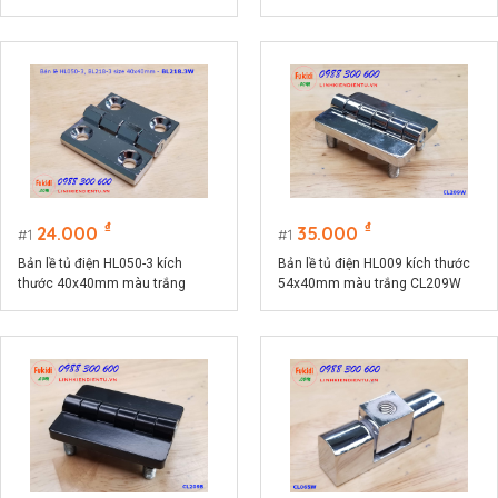
36x44mm màu bạc
CL218-3B
₫
₫
24.000
35.000
1
1
Bản lề tủ điện HL050-3 kích
Bản lề tủ điện HL009 kích thước
thước 40x40mm màu trắng
54x40mm màu trắng CL209W
CL218-3W