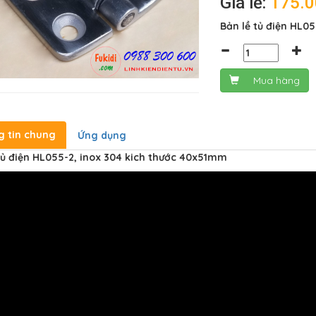
Giá lẻ:
175.
Bản lề tủ điện HL0
Mua hàng
g tin chung
Ứng dụng
tủ điện HL055-2, inox 304 kich thước 40x51mm