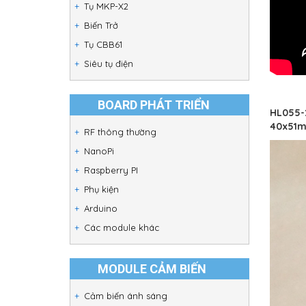
Tụ MKP-X2
Biến Trở
Tụ CBB61
Siêu tụ điện
BOARD PHÁT TRIỂN
HL055-2
40x51mm
RF thông thường
NanoPi
Raspberry PI
Phụ kiện
Arduino
Các module khác
MODULE CẢM BIẾN
Cảm biến ánh sáng