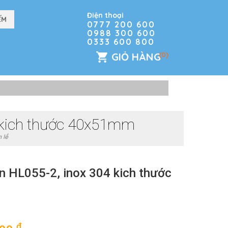
Điện thoại
0777 200 600
0988 300 600
0333 600 800
GIỎ HÀNG
(0)
4 kich thước 40x51mm
 lề
ện HL055-2, inox 304 kich thước
đ