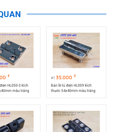
 QUAN
₫
₫
000
35.000
1
 điện HL050-3 kích
Bản lề tủ điện HL009 kích
0x40mm màu trắng
thước 54x40mm màu trắng
W
CL209W