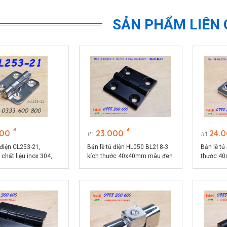
SẢN PHẨM LIÊN
₫
₫
000
23.000
24.
1
1
 điện CL253-21,
Bản lề tủ điện HL050 BL218-3
Bản lề tủ
chất liệu inox 304,
kích thước 40x40mm màu đen
thước 4
ớc 36x44mm màu bạc
CL218-3B
CL218-3