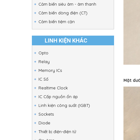
Cảm biến siêu âm - âm thanh
Cảm biến dòng điện (CT)
Cảm biến tiệm cận
LINH KIỆN KHÁC
Opto
Relay
Memory ICs
IC Số
Mặt dướ
Realtime Clock
IC Cấp nguồn ổn áp
Linh kiện công suất (IGBT)
Sockets
Diode
Thiết bị điện-điện tử