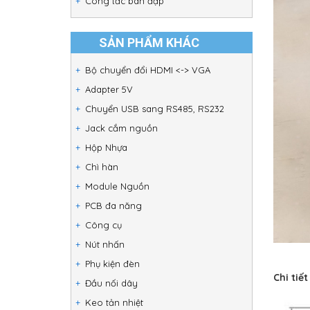
Công tắc bàn đạp
SẢN PHẨM KHÁC
Bộ chuyển đổi HDMI <-> VGA
Adapter 5V
Chuyển USB sang RS485, RS232
Jack cắm nguồn
Hộp Nhựa
Chì hàn
Module Nguồn
PCB đa năng
Công cụ
Nút nhấn
Phụ kiện đèn
Chi tiế
Đầu nối dây
Keo tản nhiệt