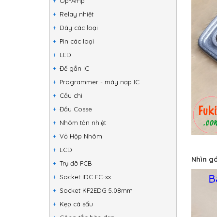
Op-Amp
Relay nhiệt
Dây các loại
Pin các loại
LED
Đế gắn IC
Programmer - máy nạp IC
Cầu chì
Đầu Cosse
Nhôm tản nhiệt
Vỏ Hộp Nhôm
LCD
Nhìn gó
Trụ đỡ PCB
Socket IDC FC-xx
Socket KF2EDG 5.08mm
Kẹp cá sấu