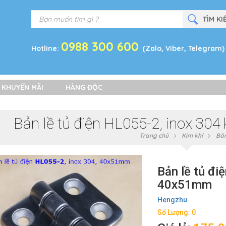
0988 300 600
Hotline:
(Zalo, Viber, Telegram)
 KHUYẾN MÃI
HÀNG ĐỘC
Bản lề tủ điện HL055-2, inox 30
Trang chủ
Kim khí
Bản
Bản lề tủ đi
40x51mm
Hengzhu
Số Lượng: 0