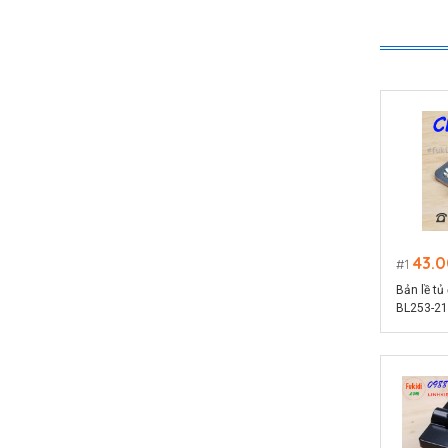
43.
1
Bản lề tủ
BL253-21 
kích thư