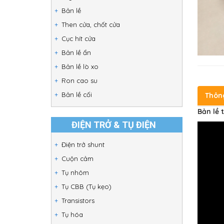
Bản lề
Then cửa, chốt cửa
Cục hít cửa
Bản lề ẩn
Bản lề lò xo
Ron cao su
Bản lề cối
Thôn
Bản lề 
ĐIỆN TRỞ & TỤ ĐIỆN
Điện trở shunt
Cuộn cảm
Tụ nhôm
Tụ CBB (Tụ kẹo)
Transistors
Tụ hóa