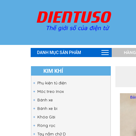
HÀNG
DANH MỤC SẢN PHẨM
KIM KHÍ
Phụ kiện tủ điện
Móc treo Inox
Bánh xe
Bánh xe bi
Khóa Gài
Ròng rọc
Tay nắm chữ D