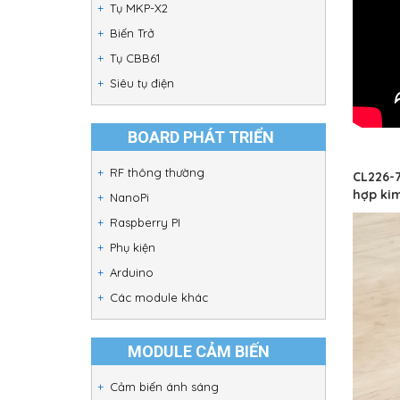
Tụ MKP-X2
Biến Trở
Tụ CBB61
Siêu tụ điện
BOARD PHÁT TRIỂN
RF thông thường
CL226-7
hợp kim
NanoPi
Raspberry PI
Phụ kiện
Arduino
Các module khác
MODULE CẢM BIẾN
Cảm biến ánh sáng