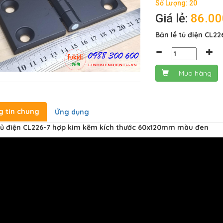
Số Lượng: 20
Giá lẻ:
86.0
Bản lề tủ điện CL
Mua hàng
g tin chung
Ứng dụng
tủ điện CL226-7 hợp kim kẽm kích thước 60x120mm màu đen