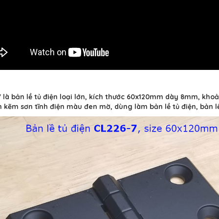
 là bản lề tủ điện loại lớn, kích thước 60x120mm dày 8mm, kho
 kẽm sơn tĩnh điện màu đen mờ, dùng làm bản lề tủ điện, bản lề c