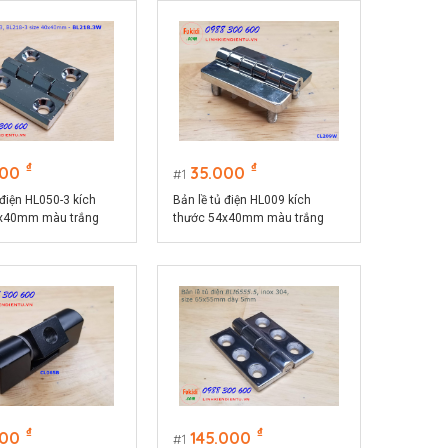
₫
₫
000
35.000
1
 điện HL050-3 kích
Bản lề tủ điện HL009 kích
0x40mm màu trắng
thước 54x40mm màu trắng
W
CL209W
₫
₫
000
145.000
1