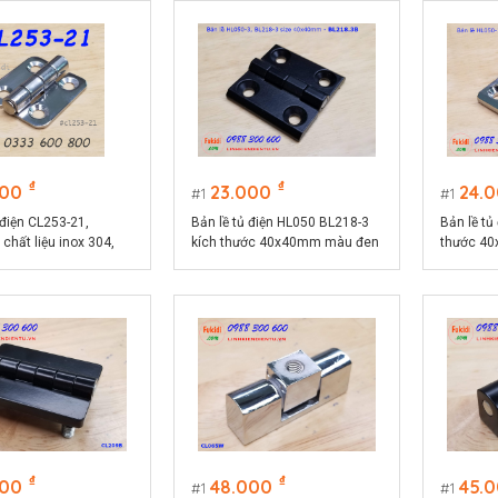
₫
₫
000
23.000
24.
1
1
 điện CL253-21,
Bản lề tủ điện HL050 BL218-3
Bản lề tủ
chất liệu inox 304,
kích thước 40x40mm màu đen
thước 4
ớc 36x44mm màu bạc
CL218-3B
CL218-3
₫
₫
000
48.000
45.
1
1