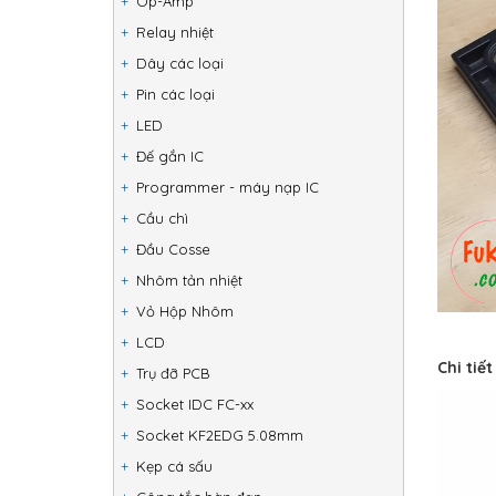
Op-Amp
Relay nhiệt
Dây các loại
Pin các loại
LED
Đế gắn IC
Programmer - máy nạp IC
Cầu chì
Đầu Cosse
Nhôm tản nhiệt
Vỏ Hộp Nhôm
LCD
Chi tiế
Trụ đỡ PCB
Socket IDC FC-xx
Socket KF2EDG 5.08mm
Kẹp cá sấu