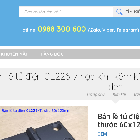
0988 300 600
Hotline:
(Zalo, Viber, Telegram)
 KHUYẾN MÃI
HÀNG ĐỘC
n lề tủ điện CL226-7 hợp kim kẽm
đen
Trang chủ
Kim khí
Bản
Bản lề tủ đi
thước 60x1
OEM