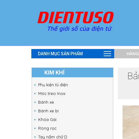
HÀNG
DANH MỤC SẢN PHẨM
KIM KHÍ
Bả
Phụ kiện tủ điện
Móc treo Inox
Bánh xe
Bánh xe bi
Khóa Gài
Ròng rọc
Tay nắm chữ D