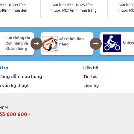
 điện HL009 kích
Bản lề tủ điện HL025 kích
Bản lề tủ
4x40mm màu đen
thước 63x16mm màu trắng
thước 6
B
CL065W
CL065B
 trợ
Liên hệ
ướng dẫn mua hàng
Tin tức
ư vấn kỹ thuật
Liên hệ
.HCM
333 600 800
-