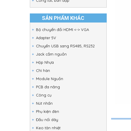
Công tắc bàn đạp
SẢN PHẨM KHÁC
Bộ chuyển đổi HDMI <-> VGA
Adapter 5V
Chuyển USB sang RS485, RS232
Jack cắm nguồn
Hộp Nhựa
Chì hàn
Module Nguồn
PCB đa năng
Công cụ
Nút nhấn
Phụ kiện đèn
Đầu nối dây
Keo tản nhiệt