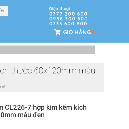
Điện thoại
0777 200 600
0988 300 600
0333 600 800
GIỎ HÀNG
(0)
 kích thước 60x120mm màu
 lề
ện CL226-7 hợp kim kẽm kích
20mm màu đen