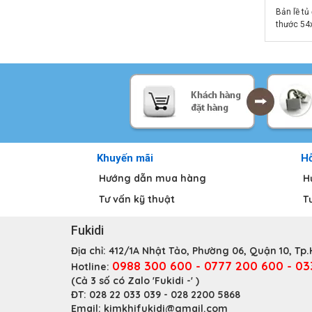
Bản lề tủ
thước 5
CL209-1
Khuyến mãi
Hỗ
Hướng dẫn mua hàng
H
Tư vấn kỹ thuật
T
Fukidi
Địa chỉ:
412/1A Nhật Tảo, Phường 06, Quận 10, Tp
0988 300 600 - 0777 200 600 - 0
Hotline:
(Cả 3 số có Zalo 'Fukidi -' )
ĐT:
028 22 033 039 - 028 2200 5868
Email:
kimkhifukidi@gmail.com