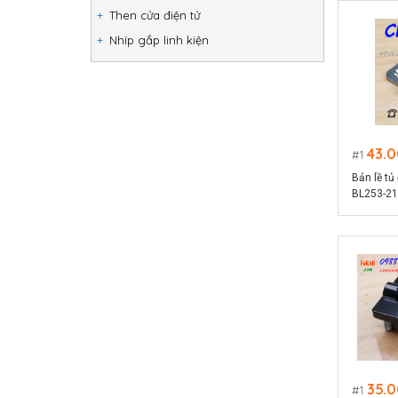
Then cửa điện tử
Nhíp gắp linh kiện
43.
1
Bản lề tủ
BL253-21 
kích thư
35.
1