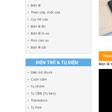
Bản lề
Then cửa, chốt cửa
Cục hít cửa
Bản lề ẩn
Bản lề lò xo
Ron cao su
Bản lề cối
Thôn
ĐIỆN TRỞ & TỤ ĐIỆN
Bản lề 
Điện trở shunt
Cuộn cảm
Tụ nhôm
Tụ CBB (Tụ kẹo)
Transistors
Tụ hóa