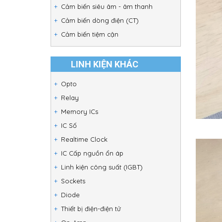
Cảm biến siêu âm - âm thanh
Cảm biến dòng điện (CT)
Cảm biến tiệm cận
LINH KIỆN KHÁC
Opto
Relay
Memory ICs
IC Số
Realtime Clock
IC Cấp nguồn ổn áp
Linh kiện công suất (IGBT)
Sockets
Diode
Thiết bị điện-điện tử