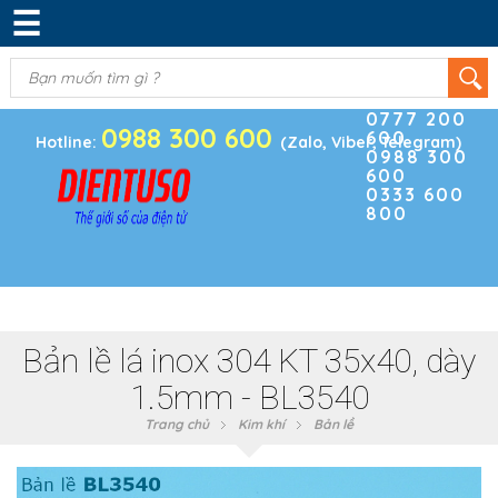
☰
DANH MỤC SẢN PHẨM
KIM KHÍ
(0)
Điện thoại
ĐIỆN TRỞ & TỤ ĐIỆN
0777 200
0988 300 600
600
BOARD PHÁT TRIỂN
Hotline:
(Zalo, Viber, Telegram)
0988 300
600
MODULE CẢM BIẾN
0333 600
800
LINH KIỆN KHÁC
SẢN PHẨM KHÁC
Bản lề lá inox 304 KT 35x40, dày
1.5mm - BL3540
Trang chủ
Kim khí
Bản lề