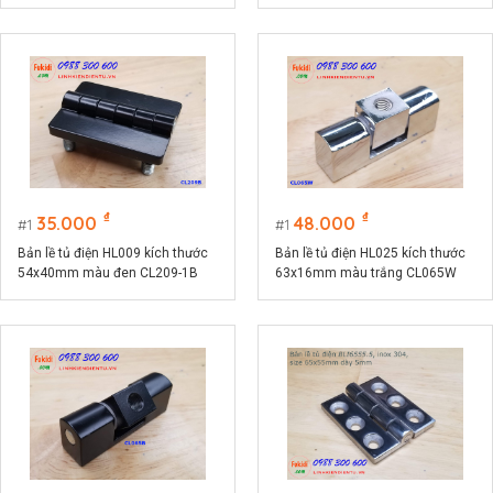
CL218-3W
₫
₫
35.000
48.000
1
1
Bản lề tủ điện HL009 kích thước
Bản lề tủ điện HL025 kích thước
54x40mm màu đen CL209-1B
63x16mm màu trắng CL065W