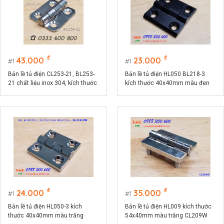
₫
₫
43.000
23.000
1
1
Bản lề tủ điện CL253-21, BL253-
Bản lề tủ điện HL050 BL218-3
21 chất liệu inox 304, kích thước
kích thước 40x40mm màu đen
36x44mm màu bạc
CL218-3B
₫
₫
24.000
35.000
1
1
Bản lề tủ điện HL050-3 kích
Bản lề tủ điện HL009 kích thước
thước 40x40mm màu trắng
54x40mm màu trắng CL209W