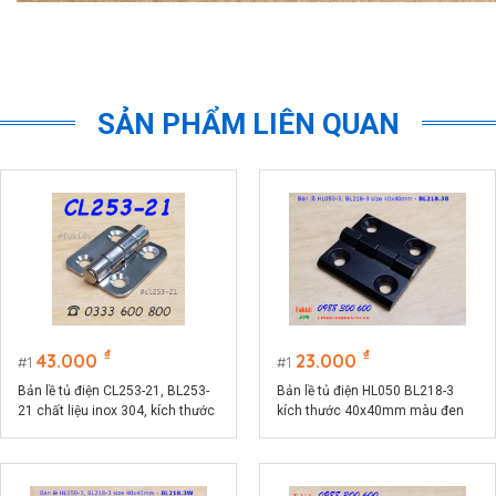
SẢN PHẨM LIÊN QUAN
₫
₫
43.000
23.000
1
1
Bản lề tủ điện CL253-21, BL253-
Bản lề tủ điện HL050 BL218-3
21 chất liệu inox 304, kích thước
kích thước 40x40mm màu đen
36x44mm màu bạc
CL218-3B