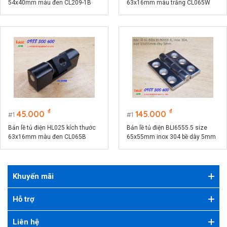
54x40mm màu đen CL209-1B
63x16mm màu trắng CL065W
₫
₫
45.000
145.000
1
1
Bản lề tủ điện HL025 kích thước
Bản lề tủ điện BLI6555.5 size
63x16mm màu đen CL065B
65x55mm inox 304 bề dày 5mm
Khuyến mãi
Hỗ trợ
Liên hệ