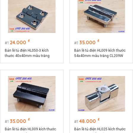
₫
₫
24.000
35.000
1
1
Bản lề tủ điện HL050-3 kích
Bản lề tủ điện HL009 kích thước
thước 40x40mm màu trắng
54x40mm màu trắng CL209W
CL218-3W
₫
₫
35.000
48.000
1
1
Bản lề tủ điện HL009 kích thước
Bản lề tủ điện HL025 kích thước