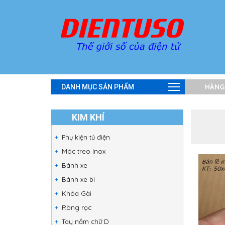
HÀNG
DANH MỤC SẢN PHẨM
KIM KHÍ
Phụ kiện tủ điện
Móc treo Inox
Bánh xe
Bánh xe bi
Khóa Gài
Ròng rọc
Tay nắm chữ D