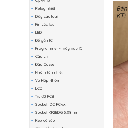
Op-Amp
Relay nhiệt
Dây các loại
Pin các loại
LED
Đế gắn IC
Programmer - máy nạp IC
Cầu chì
Đầu Cosse
Nhôm tản nhiệt
Vỏ Hộp Nhôm
LCD
Trụ đỡ PCB
Socket IDC FC-xx
Socket KF2EDG 5.08mm
Kẹp cá sấu