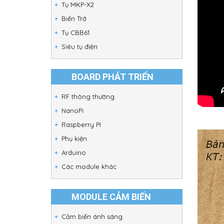
Tụ MKP-X2
Biến Trở
Tụ CBB61
Siêu tụ điện
BOARD PHÁT TRIỂN
RF thông thường
NanoPi
Raspberry PI
Phụ kiện
Arduino
Các module khác
MODULE CẢM BIẾN
Cảm biến ánh sáng