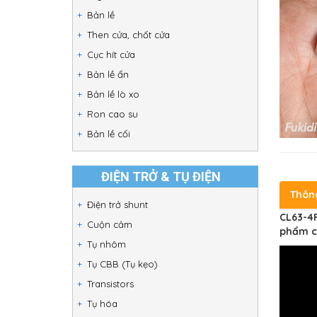
Bản lề
Then cửa, chốt cửa
Cục hít cửa
Bản lề ẩn
Bản lề lò xo
Ron cao su
Bản lề cối
ĐIỆN TRỞ & TỤ ĐIỆN
Thôn
Điện trở shunt
CL63-4F
Cuộn cảm
phẩm c
Tụ nhôm
Tụ CBB (Tụ kẹo)
Transistors
Tụ hóa