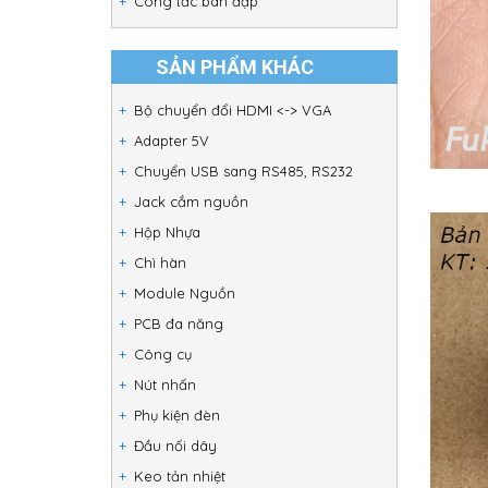
Công tắc bàn đạp
SẢN PHẨM KHÁC
Bộ chuyển đổi HDMI <-> VGA
Adapter 5V
Chuyển USB sang RS485, RS232
Jack cắm nguồn
Hộp Nhựa
Chì hàn
Module Nguồn
PCB đa năng
Công cụ
Nút nhấn
Phụ kiện đèn
Đầu nối dây
Keo tản nhiệt