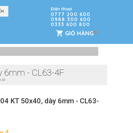
Điện thoại
0777 200 600
0988 300 600
0333 600 800
GIỎ HÀNG
(0)
ày 6mm - CL63-4F
 lề
 304 KT 50x40, dày 6mm - CL63-
đ