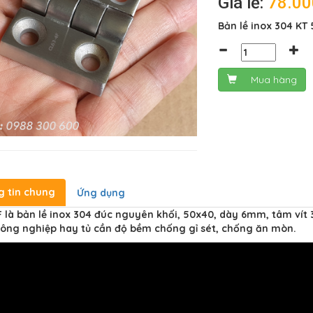
Giá lẻ:
78.0
Bản lề inox 304 KT
Mua hàng
g tin chung
Ứng dụng
 là bản lề inox 304 đúc nguyên khối, 50x40, dày 6mm, tâm vít 
ông nghiệp hay tủ cần độ bềm chống gỉ sét, chống ăn mòn.