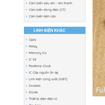
Cảm biến siêu âm - âm thanh
Cảm biến dòng điện (CT)
Cảm biến tiệm cận
LINH KIỆN KHÁC
Opto
Relay
Memory ICs
IC Số
Realtime Clock
IC Cấp nguồn ổn áp
Linh kiện công suất (IGBT)
Sockets
Diode
Thiết bị điện-điện tử