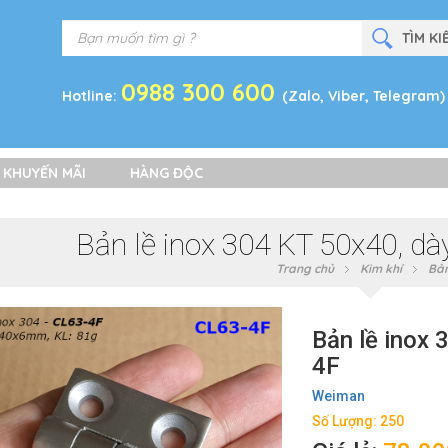
0988 300 600
Hotline:
(Zalo, Viber, Telegram)
 KHUYẾN MÃI
HÀNG ĐỘC
Bản lề inox 304 KT 50x40, d
Trang chủ
Kim khí
Bản
Bản lề inox
4F
Weiman
Số Lượng: 250