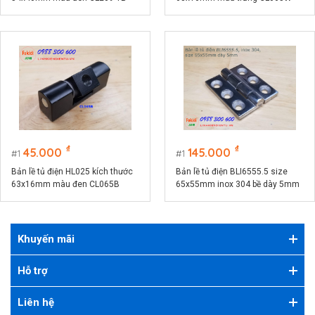
₫
₫
45.000
145.000
1
1
Bản lề tủ điện HL025 kích thước
Bản lề tủ điện BLI6555.5 size
63x16mm màu đen CL065B
65x55mm inox 304 bề dày 5mm
Khuyến mãi
Hỗ trợ
Liên hệ