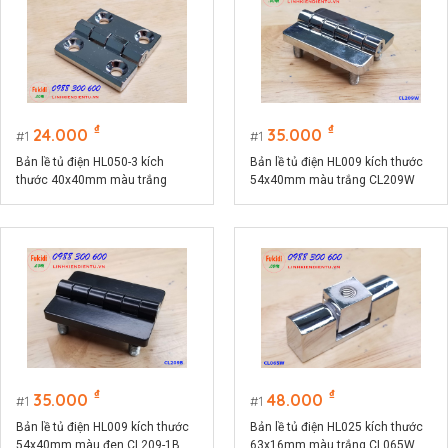
₫
₫
24.000
35.000
1
1
Bản lề tủ điện HL050-3 kích
Bản lề tủ điện HL009 kích thước
thước 40x40mm màu trắng
54x40mm màu trắng CL209W
CL218-3W
₫
₫
35.000
48.000
1
1
Bản lề tủ điện HL009 kích thước
Bản lề tủ điện HL025 kích thước
54x40mm màu đen CL209-1B
63x16mm màu trắng CL065W