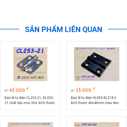
SẢN PHẨM LIÊN QUAN
₫
₫
43.000
23.000
1
1
Bản lề tủ điện CL253-21, BL253-
Bản lề tủ điện HL050 BL218-3
21 chất liệu inox 304, kích thước
kích thước 40x40mm màu đen
36x44mm màu bạc
CL218-3B