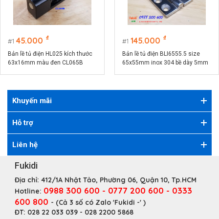
₫
₫
45.000
145.000
1
1
Bản lề tủ điện HL025 kích thước
Bản lề tủ điện BLI6555.5 size
63x16mm màu đen CL065B
65x55mm inox 304 bề dày 5mm
Khuyến mãi
Hỗ trợ
Liên hệ
Fukidi
Địa chỉ:
412/1A Nhật Tảo, Phường 06, Quận 10, Tp.HCM
0988 300 600 - 0777 200 600 - 0333
Hotline:
600 800
- (Cả 3 số có Zalo 'Fukidi -' )
ĐT:
028 22 033 039 - 028 2200 5868