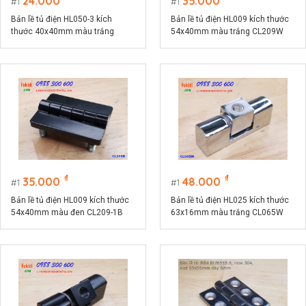
24.000
35.000
1
1
Bản lề tủ điện HL050-3 kích
Bản lề tủ điện HL009 kích thước
thước 40x40mm màu trắng
54x40mm màu trắng CL209W
CL218-3W
₫
₫
35.000
48.000
1
1
Bản lề tủ điện HL009 kích thước
Bản lề tủ điện HL025 kích thước
54x40mm màu đen CL209-1B
63x16mm màu trắng CL065W