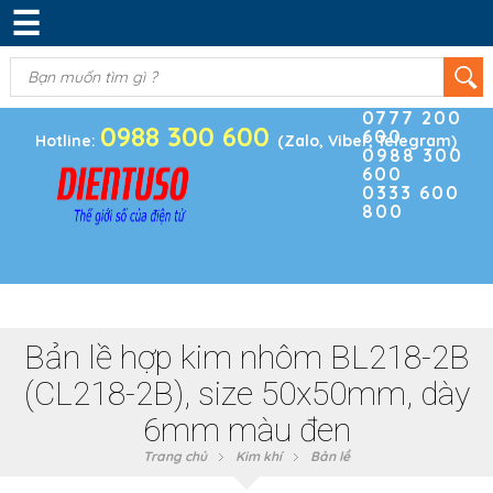
☰
DANH MỤC SẢN PHẨM
KIM KHÍ
(0)
Điện thoại
ĐIỆN TRỞ & TỤ ĐIỆN
0777 200
0988 300 600
600
BOARD PHÁT TRIỂN
Hotline:
(Zalo, Viber, Telegram)
0988 300
600
MODULE CẢM BIẾN
0333 600
800
LINH KIỆN KHÁC
SẢN PHẨM KHÁC
Bản lề hợp kim nhôm BL218-2B
(CL218-2B), size 50x50mm, dày
6mm màu đen
Trang chủ
Kim khí
Bản lề