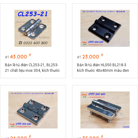
₫
₫
43.000
23.000
1
1
Bản lề tủ điện CL253-21, BL253-
Bản lề tủ điện HL050 BL218-3
21 chất liệu inox 304, kích thước
kích thước 40x40mm màu đen
36x44mm màu bạc
CL218-3B
₫
₫