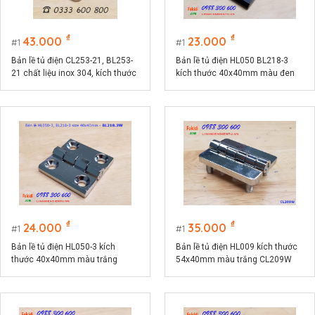
₫
₫
43.000
23.000
1
1
Bản lề tủ điện CL253-21, BL253-
Bản lề tủ điện HL050 BL218-3
21 chất liệu inox 304, kích thước
kích thước 40x40mm màu đen
36x44mm màu bạc
CL218-3B
₫
₫
24.000
35.000
1
1
Bản lề tủ điện HL050-3 kích
Bản lề tủ điện HL009 kích thước
thước 40x40mm màu trắng
54x40mm màu trắng CL209W
CL218-3W